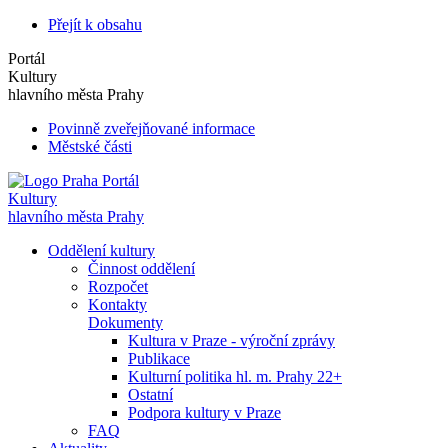
Přejít k obsahu
Portál
Kultury
hlavního města Prahy
Povinně zveřejňované informace
Městské části
Portál
Kultury
hlavního města Prahy
Oddělení kultury
Činnost oddělení
Rozpočet
Kontakty
Dokumenty
Kultura v Praze - výroční zprávy
Publikace
Kulturní politika hl. m. Prahy 22+
Ostatní
Podpora kultury v Praze
FAQ