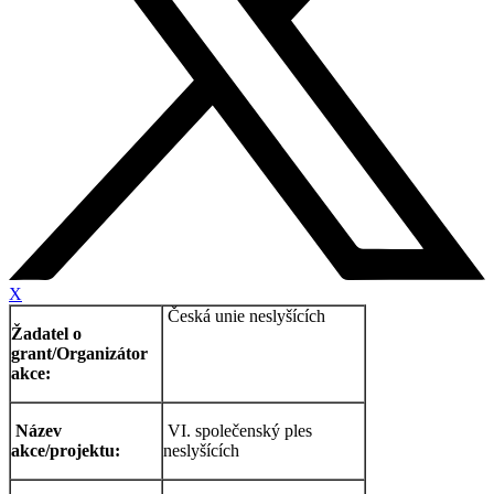
X
Česká unie neslyšících
Žadatel o
grant/Organizátor
akce:
Název
VI. společenský ples
akce/projektu:
neslyšících