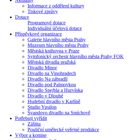
Aktuality
Informace z oddělení kultury
Tiskové zprávy
Dotace
Programové dotace
Individuální účelová dotace
Příspěvkové organizace
Galerie hlavního města Prahy
Muzeum hlavního města Prahy
Městská knihovna v Praze
Symfonický orchestr hlavního města Prahy FOK
Městská divadla pražská
Divadlo Minor
Divadlo na Vinohradech
Divadlo Na zábradlí
Divadlo pod Palmovkou
Divadlo Spejbla a Hurvínka
Divadlo v Dlouhé
Hudební divadlo v Karlíně
Studio Ypsilon
Švandovo divadlo na Smíchově
Potřebuji vyřídit
Záštita
Pouliční umělecké veřejné produkce
Výbor a komise