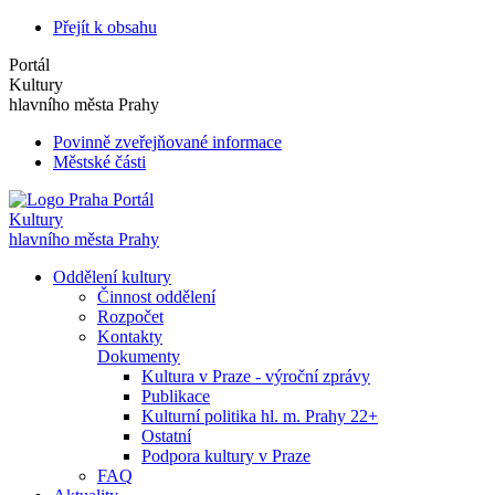
Přejít k obsahu
Portál
Kultury
hlavního města Prahy
Povinně zveřejňované informace
Městské části
Portál
Kultury
hlavního města Prahy
Oddělení kultury
Činnost oddělení
Rozpočet
Kontakty
Dokumenty
Kultura v Praze - výroční zprávy
Publikace
Kulturní politika hl. m. Prahy 22+
Ostatní
Podpora kultury v Praze
FAQ