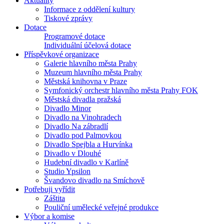
Aktuality
Informace z oddělení kultury
Tiskové zprávy
Dotace
Programové dotace
Individuální účelová dotace
Příspěvkové organizace
Galerie hlavního města Prahy
Muzeum hlavního města Prahy
Městská knihovna v Praze
Symfonický orchestr hlavního města Prahy FOK
Městská divadla pražská
Divadlo Minor
Divadlo na Vinohradech
Divadlo Na zábradlí
Divadlo pod Palmovkou
Divadlo Spejbla a Hurvínka
Divadlo v Dlouhé
Hudební divadlo v Karlíně
Studio Ypsilon
Švandovo divadlo na Smíchově
Potřebuji vyřídit
Záštita
Pouliční umělecké veřejné produkce
Výbor a komise