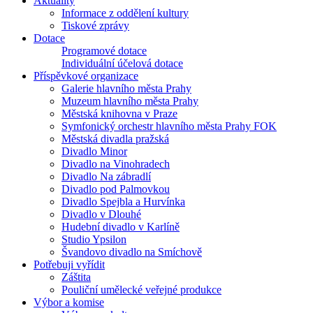
Aktuality
Informace z oddělení kultury
Tiskové zprávy
Dotace
Programové dotace
Individuální účelová dotace
Příspěvkové organizace
Galerie hlavního města Prahy
Muzeum hlavního města Prahy
Městská knihovna v Praze
Symfonický orchestr hlavního města Prahy FOK
Městská divadla pražská
Divadlo Minor
Divadlo na Vinohradech
Divadlo Na zábradlí
Divadlo pod Palmovkou
Divadlo Spejbla a Hurvínka
Divadlo v Dlouhé
Hudební divadlo v Karlíně
Studio Ypsilon
Švandovo divadlo na Smíchově
Potřebuji vyřídit
Záštita
Pouliční umělecké veřejné produkce
Výbor a komise