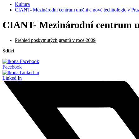
Kultura
CIANT- Mezinárodní centrum umění a nové technologie v Praz
CIANT- Mezinárodní centrum umě
Přehled poskytnutých grantů v roce 2009
Sdílet
Facebook
Linked In