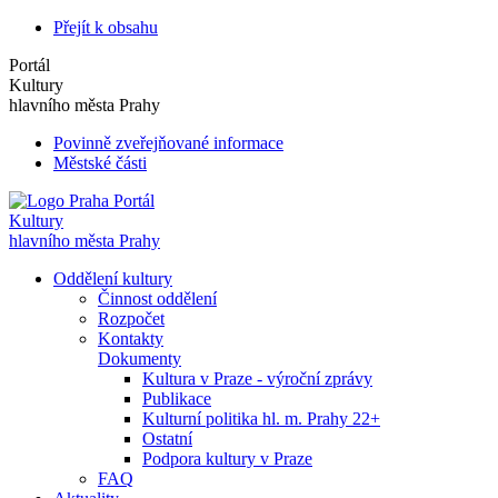
Přejít k obsahu
Portál
Kultury
hlavního města Prahy
Povinně zveřejňované informace
Městské části
Portál
Kultury
hlavního města Prahy
Oddělení kultury
Činnost oddělení
Rozpočet
Kontakty
Dokumenty
Kultura v Praze - výroční zprávy
Publikace
Kulturní politika hl. m. Prahy 22+
Ostatní
Podpora kultury v Praze
FAQ