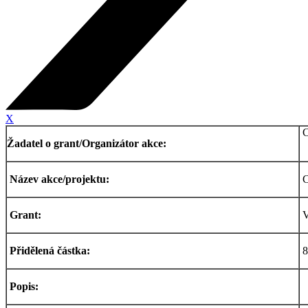
X
C
Žadatel o grant/Organizátor akce:
Název akce/projektu:
C
Grant:
V
Přidělená částka:
8
Popis: