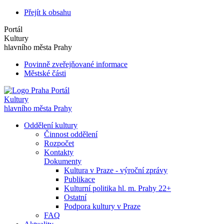
Přejít k obsahu
Portál
Kultury
hlavního města Prahy
Povinně zveřejňované informace
Městské části
Portál
Kultury
hlavního města Prahy
Oddělení kultury
Činnost oddělení
Rozpočet
Kontakty
Dokumenty
Kultura v Praze - výroční zprávy
Publikace
Kulturní politika hl. m. Prahy 22+
Ostatní
Podpora kultury v Praze
FAQ