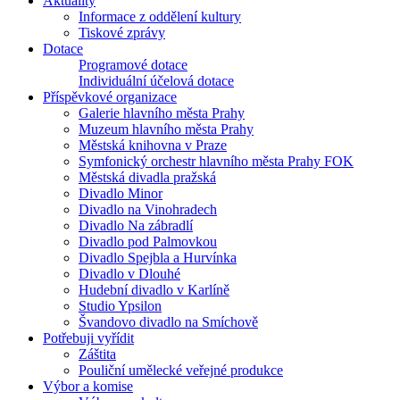
Aktuality
Informace z oddělení kultury
Tiskové zprávy
Dotace
Programové dotace
Individuální účelová dotace
Příspěvkové organizace
Galerie hlavního města Prahy
Muzeum hlavního města Prahy
Městská knihovna v Praze
Symfonický orchestr hlavního města Prahy FOK
Městská divadla pražská
Divadlo Minor
Divadlo na Vinohradech
Divadlo Na zábradlí
Divadlo pod Palmovkou
Divadlo Spejbla a Hurvínka
Divadlo v Dlouhé
Hudební divadlo v Karlíně
Studio Ypsilon
Švandovo divadlo na Smíchově
Potřebuji vyřídit
Záštita
Pouliční umělecké veřejné produkce
Výbor a komise