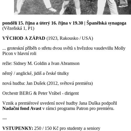
pondělí 15. října a úterý 16. října v 19.30 | Španělská synagoga
(Vězeňská 1, P1)
VÝCHOD A ZÁPAD
(1923, Rakousko / USA)
... groteskní příběh o střetu dvou světů s hvězdou vaudevillu Molly
Picon v hlavní roli
režie: Sidney M. Goldin a Ivan Abramson
němý / anglické, jidiš a české titulky
nová hudba: Jan Dušek (2012, světová premiéra)
Orchestr BERG & Peter Vrábel - dirigent
Vznik a premiérové uvedení nové hudby Jana Duška podpořil
Nadační fond Avast
v rámci programu Patron pro premiéru.
---
VSTUPENKY:
250 / 150 Kč pro studenty a seniory