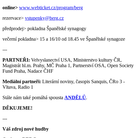
online>
www.webticket.cz/program/berg
rezervace>
vstupenky@berg.cz
předprodej> pokladna Španělské synagogy
večerní pokladna> 15 a 16/10 od 18.45 ve Španělské synagoze
---
PARTNEŘI:
Velvyslanectví USA, Ministerstvo kultury ČR,
Magistrát hl.m. Prahy, MČ Praha 1, Partnerství OSA, Open Society
Fund Praha, Nadace ČHF
Mediální partneři:
Literární noviny, časopis Sanquis, ČRo 3 -
Vltava, Radio 1
Stále nám také pomáhá spousta
ANDĚLŮ
.
DĚKUJEME!
---
Váš zdroj nové hudby