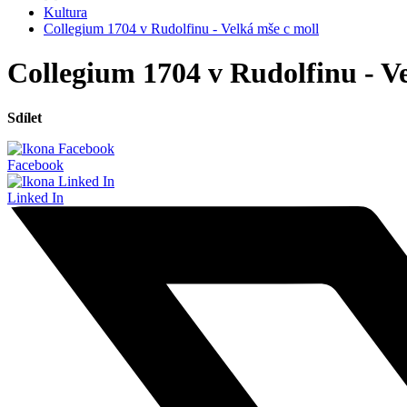
Kultura
Collegium 1704 v Rudolfinu - Velká mše c moll
Collegium 1704 v Rudolfinu - V
Sdílet
Facebook
Linked In