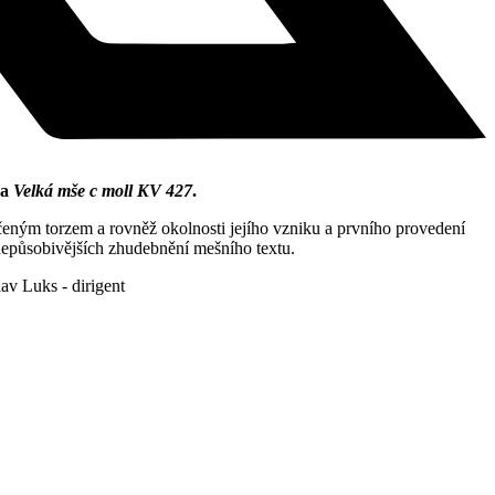
a
Velká mše c moll KV 427
.
ným torzem a rovněž okolnosti jejího vzniku a prvního provedení
 nepůsobivějších zhudebnění mešního textu.
av Luks - dirigent