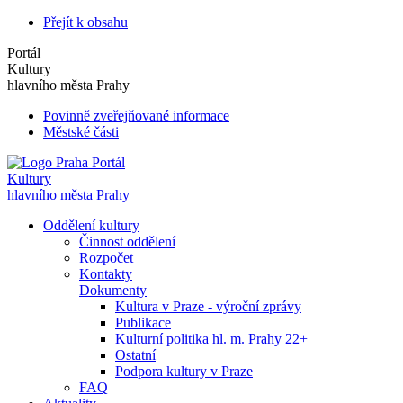
Přejít k obsahu
Portál
Kultury
hlavního města Prahy
Povinně zveřejňované informace
Městské části
Portál
Kultury
hlavního města Prahy
Oddělení kultury
Činnost oddělení
Rozpočet
Kontakty
Dokumenty
Kultura v Praze - výroční zprávy
Publikace
Kulturní politika hl. m. Prahy 22+
Ostatní
Podpora kultury v Praze
FAQ