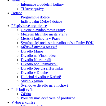
Aktuality
Informace z oddělení kultury
Tiskové zprávy
Dotace
Programové dotace
Individuální účelová dotace
Příspěvkové organizace
Galerie hlavního města Prahy
Muzeum hlavního města Prahy
Městská knihovna v Praze
Symfonický orchestr hlavního města Prahy FOK
Městská divadla pražská
Divadlo Minor
Divadlo na Vinohradech
Divadlo Na zábradlí
Divadlo pod Palmovkou
Divadlo Spejbla a Hurvínka
Divadlo v Dlouhé
Hudební divadlo v Karlíně
Studio Ypsilon
Švandovo divadlo na Smíchově
Potřebuji vyřídit
Záštita
Pouliční umělecké veřejné produkce
Výbor a komise