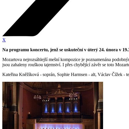
X
Na programu koncertu, jenž se uskuteční v úterý 24. února v 19.
Mozartova nejrozsáhlejší mešní kompozice je poznamenána podobným
jsou zahaleny rouškou tajemství. I přes chybějící závěr se toto Moza
Kateřina Kněžíková - soprán, Sophie Harmsen - alt, Václav Čížek - t