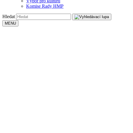
Výbor pro kulturu
Komise Rady HMP
Hledat
MENU