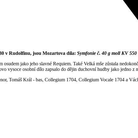
30 v Rudolfinu, jsou Mozartova díla:
Symfonie č. 40 g moll KV 550
 osudem jako jeho slavné Requiem. Také Velká mše zůstala nedokonče
rtovo vysoce osobní dílo zapsalo do dějin duchovní hudby jako jedno z
enor, Tomáš Král - bas, Collegium 1704, Collegium Vocale 1704 a Václ