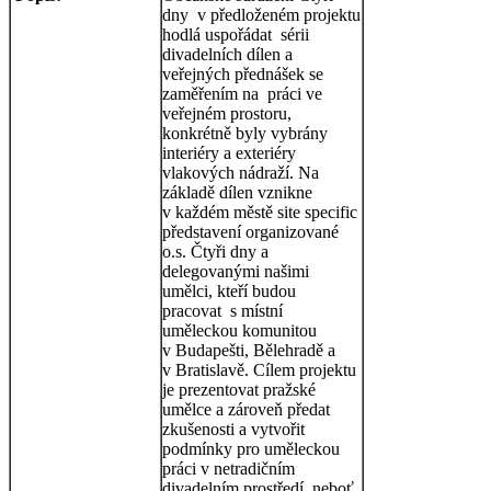
dny v předloženém projektu
hodlá uspořádat sérii
divadelních dílen a
veřejných přednášek se
zaměřením na práci ve
veřejném prostoru,
konkrétně byly vybrány
interiéry a exteriéry
vlakových nádraží. Na
základě dílen vznikne
v každém městě site specific
představení organizované
o.s. Čtyři dny a
delegovanými našimi
umělci, kteří budou
pracovat s místní
uměleckou komunitou
v Budapešti, Bělehradě a
v Bratislavě. Cílem projektu
je prezentovat pražské
umělce a zároveň předat
zkušenosti a vytvořit
podmínky pro uměleckou
práci v netradičním
divadelním prostředí, neboť