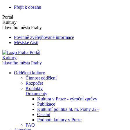
Přejít k obsahu
Portál
Kultury
hlavního města Prahy
Povinně zveřejňované informace
Městské části
Portál
Kultury
hlavního města Prahy
Oddělení kultury
Činnost oddělení
Rozpočet
Kontakty
Dokumenty
Kultura v Praze - výroční zprávy
Publikace
Kulturní politika hl. m. Prahy 22+
Ostatní
Podpora kultury v Praze
FAQ