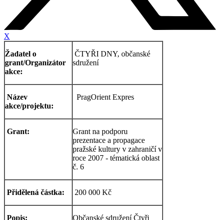
X
Žadatel o
ČTYŘI DNY, občanské
grant/Organizátor
sdružení
akce:
Název
PragOrient Expres
akce/projektu:
Grant:
Grant na podporu
prezentace a propagace
pražské kultury v zahraničí v
roce 2007 - tématická oblast
č. 6
Přidělená částka:
200 000 Kč
Popis:
Občanské sdružení Čtyři