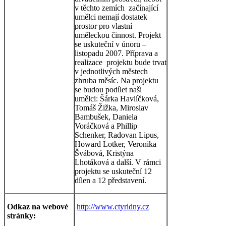
v těchto zemích začínající
umělci nemají dostatek
prostor pro vlastní
uměleckou činnost. Projekt
se uskuteční v únoru –
listopadu 2007. Příprava a
realizace projektu bude trvat
v jednotlivých městech
zhruba měsíc. Na projektu
se budou podílet naši
umělci: Šárka Havlíčková,
Tomáš Žižka, Miroslav
Bambušek, Daniela
Voráčková a Phillip
Schenker, Radovan Lipus,
Howard Lotker, Veronika
Švábová, Kristýna
Lhotáková a další. V rámci
projektu se uskuteční 12
dílen a 12 představení.
Odkaz na webové
http://www.ctyridny.cz
stránky: