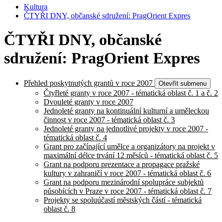
Kultura
ČTYŘI DNY, občanské sdružení: PragOrient Expres
ČTYŘI DNY, občanské
sdružení: PragOrient Expres
Přehled poskytnutých grantů v roce 2007
Otevřít submenu
Čtyřleté granty v roce 2007 - tématická oblast č. 1 a č. 2
Dvouleté granty v roce 2007
Jednoleté granty na kontinuální kulturní a uměleckou
činnost v roce 2007 - tématická oblast č. 3
Jednoleté granty na jednotlivé projekty v roce 2007 -
tématická oblast č. 4
Grant pro začínající umělce a organizátory na projekt v
maximální délce trvání 12 měsíců - tématická oblast č. 5
Grant na podporu prezentace a propagace pražské
kultury v zahraničí v roce 2007 - tématická oblast č. 6
Grant na podporu mezinárodní spolupráce subjektů
působících v Praze v roce 2007 - tématická oblast č. 7
Projekty se spoluúčastí městských částí - tématická
oblast č. 8