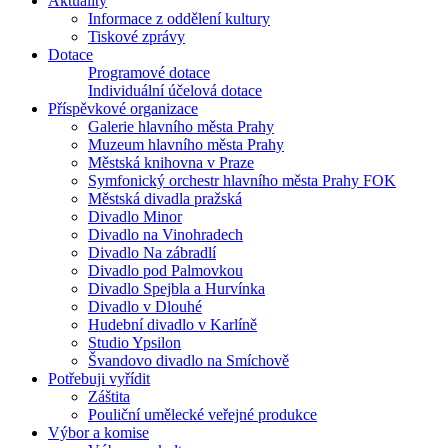
Aktuality
Informace z oddělení kultury
Tiskové zprávy
Dotace
Programové dotace
Individuální účelová dotace
Příspěvkové organizace
Galerie hlavního města Prahy
Muzeum hlavního města Prahy
Městská knihovna v Praze
Symfonický orchestr hlavního města Prahy FOK
Městská divadla pražská
Divadlo Minor
Divadlo na Vinohradech
Divadlo Na zábradlí
Divadlo pod Palmovkou
Divadlo Spejbla a Hurvínka
Divadlo v Dlouhé
Hudební divadlo v Karlíně
Studio Ypsilon
Švandovo divadlo na Smíchově
Potřebuji vyřídit
Záštita
Pouliční umělecké veřejné produkce
Výbor a komise