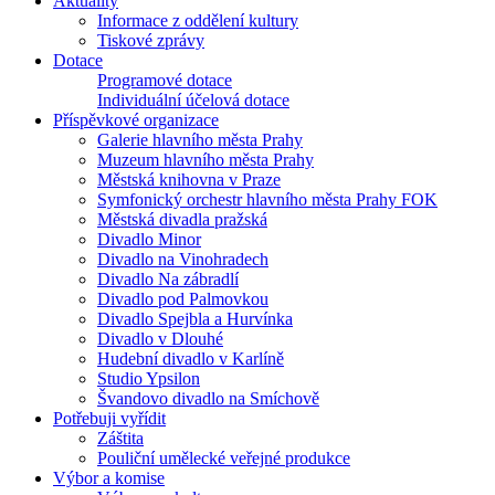
Aktuality
Informace z oddělení kultury
Tiskové zprávy
Dotace
Programové dotace
Individuální účelová dotace
Příspěvkové organizace
Galerie hlavního města Prahy
Muzeum hlavního města Prahy
Městská knihovna v Praze
Symfonický orchestr hlavního města Prahy FOK
Městská divadla pražská
Divadlo Minor
Divadlo na Vinohradech
Divadlo Na zábradlí
Divadlo pod Palmovkou
Divadlo Spejbla a Hurvínka
Divadlo v Dlouhé
Hudební divadlo v Karlíně
Studio Ypsilon
Švandovo divadlo na Smíchově
Potřebuji vyřídit
Záštita
Pouliční umělecké veřejné produkce
Výbor a komise