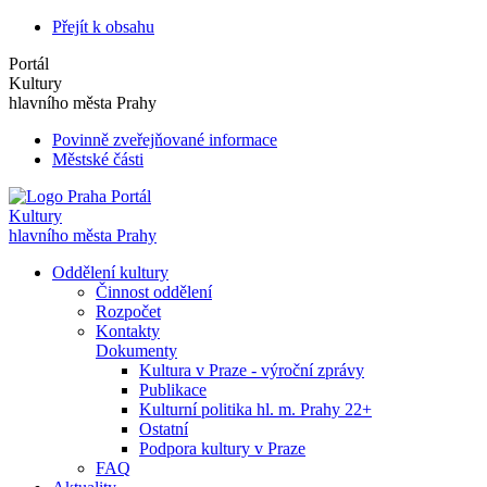
Přejít k obsahu
Portál
Kultury
hlavního města Prahy
Povinně zveřejňované informace
Městské části
Portál
Kultury
hlavního města Prahy
Oddělení kultury
Činnost oddělení
Rozpočet
Kontakty
Dokumenty
Kultura v Praze - výroční zprávy
Publikace
Kulturní politika hl. m. Prahy 22+
Ostatní
Podpora kultury v Praze
FAQ