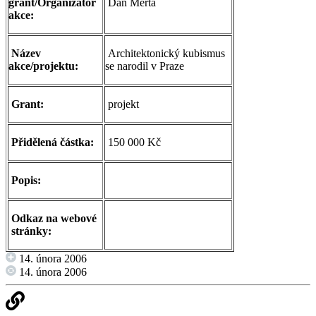
grant/Organizátor
Dan Merta
akce:
Název
Architektonický kubismus
akce/projektu:
se narodil v Praze
Grant:
projekt
Přidělená částka:
150 000 Kč
Popis:
Odkaz na webové
stránky:
14. února 2006
14. února 2006