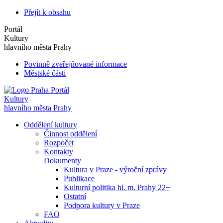
Přejít k obsahu
Portál
Kultury
hlavního města Prahy
Povinně zveřejňované informace
Městské části
Portál
Kultury
hlavního města Prahy
Oddělení kultury
Činnost oddělení
Rozpočet
Kontakty
Dokumenty
Kultura v Praze - výroční zprávy
Publikace
Kulturní politika hl. m. Prahy 22+
Ostatní
Podpora kultury v Praze
FAQ