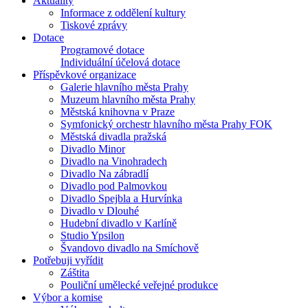
Aktuality
Informace z oddělení kultury
Tiskové zprávy
Dotace
Programové dotace
Individuální účelová dotace
Příspěvkové organizace
Galerie hlavního města Prahy
Muzeum hlavního města Prahy
Městská knihovna v Praze
Symfonický orchestr hlavního města Prahy FOK
Městská divadla pražská
Divadlo Minor
Divadlo na Vinohradech
Divadlo Na zábradlí
Divadlo pod Palmovkou
Divadlo Spejbla a Hurvínka
Divadlo v Dlouhé
Hudební divadlo v Karlíně
Studio Ypsilon
Švandovo divadlo na Smíchově
Potřebuji vyřídit
Záštita
Pouliční umělecké veřejné produkce
Výbor a komise