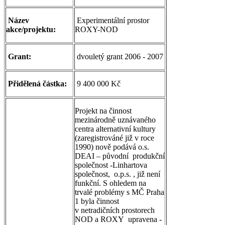
Název
Experimentální prostor
akce/projektu:
ROXY-NOD
Grant:
dvouletý grant 2006 - 2007
Přidělená částka:
9 400 000 Kč
Projekt na činnost
mezinárodně uznávaného
centra alternativní kultury
(zaregistrováné již v roce
1990) nově podává o.s.
DEAI – původní produkční
společnost -Linhartova
společnost, o.p.s. , již není
funkční. S ohledem na
trvalé problémy s MČ Praha
1 byla činnost
v netradičních prostorech
NOD a ROXY upravena -