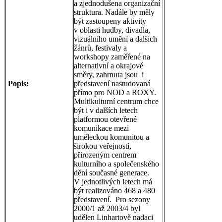
a zjednodušena organizační
struktura. Nadále by měly
být zastoupeny aktivity
v oblasti hudby, divadla,
vizuálního umění a dalších
žánrů, festivaly a
workshopy zaměřené na
alternativní a okrajové
směry, zahrnuta jsou i
Popis:
představení nastudovaná
přímo pro NOD a ROXY.
Multikulturní centrum chce
být i v dalších letech
platformou otevřené
komunikace mezi
uměleckou komunitou a
širokou veřejností,
přirozeným centrem
kulturního a společenského
dění současné generace.
V jednotlivých letech má
být realizováno 468 a 480
představení. Pro sezony
2000/1 až 2003/4 byl
udělen Linhartově nadaci