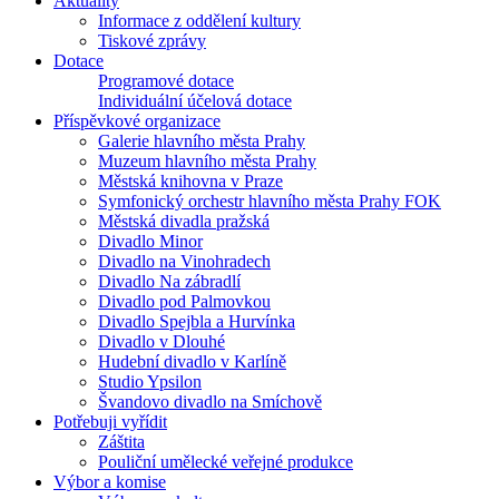
Aktuality
Informace z oddělení kultury
Tiskové zprávy
Dotace
Programové dotace
Individuální účelová dotace
Příspěvkové organizace
Galerie hlavního města Prahy
Muzeum hlavního města Prahy
Městská knihovna v Praze
Symfonický orchestr hlavního města Prahy FOK
Městská divadla pražská
Divadlo Minor
Divadlo na Vinohradech
Divadlo Na zábradlí
Divadlo pod Palmovkou
Divadlo Spejbla a Hurvínka
Divadlo v Dlouhé
Hudební divadlo v Karlíně
Studio Ypsilon
Švandovo divadlo na Smíchově
Potřebuji vyřídit
Záštita
Pouliční umělecké veřejné produkce
Výbor a komise