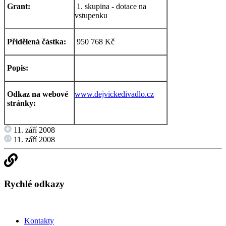
Grant:
1. skupina - dotace na
vstupenku
Přidělená částka:
950 768 Kč
Popis:
Odkaz na webové
www.dejvickedivadlo.cz
stránky:
11. září 2008
11. září 2008
Rychlé odkazy
Kontakty