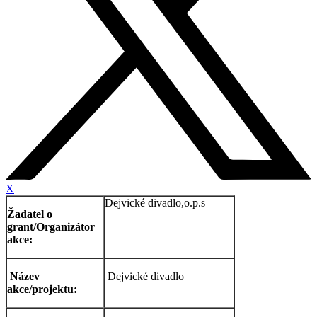
X
Dejvické divadlo,o.p.s
Žadatel o
grant/Organizátor
akce:
Název
Dejvické divadlo
akce/projektu: