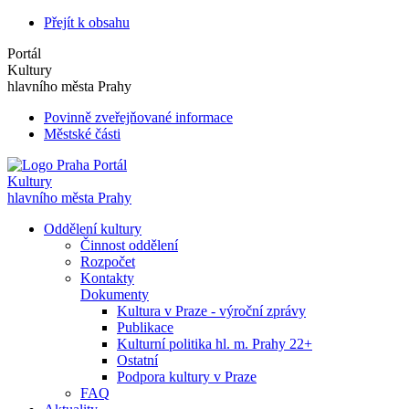
Přejít k obsahu
Portál
Kultury
hlavního města Prahy
Povinně zveřejňované informace
Městské části
Portál
Kultury
hlavního města Prahy
Oddělení kultury
Činnost oddělení
Rozpočet
Kontakty
Dokumenty
Kultura v Praze - výroční zprávy
Publikace
Kulturní politika hl. m. Prahy 22+
Ostatní
Podpora kultury v Praze
FAQ