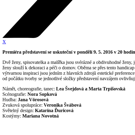
X
Premiéra představení se uskuteční v pondělí 9. 5. 2016 v 20 hod
Dvě ženy, spisovatelka a malířka jsou svérázné a obdivuhodné ženy, j
ženy slouží k dekoraci a péči o domov. Oběma se přes tento handicap 
výtvarnou inspiraci jsou jedním z hlavních zdrojů estetické preferenc
od počátku tvorby se jednotlivé složky představení navzájem ovlivňují
Námět, choreografie, tanec:
Lea Švejdová a Marta Trpišovská
Scénografie:
Nora Sopková
Hudba:
Jana Vörosová
Zvuková spolupráce:
Veronika Švábová
Světelný design:
Katarína Ďuricová
Kostýmy:
Mariana Novotná