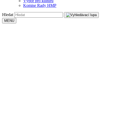
Výbor pro kulturu
Komise Rady HMP
Hledat
MENU