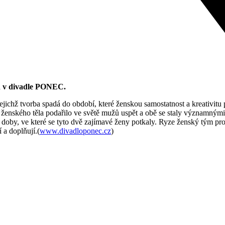
in v divadle PONEC.
ejichž tvorba spadá do období, které ženskou samostatnost a kreativit
ženského těla podařilo ve světě mužů uspět a obě se staly významnými 
e doby, ve které se tyto dvě zajímavé ženy potkaly. Ryze ženský tým pro
 a doplňují.(
www.divadloponec.cz
)