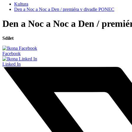
Kultura
Den a Noc a Noc a Den / premiéra v divadle PONEC
Den a Noc a Noc a Den / premi
Sdílet
Facebook
Linked In