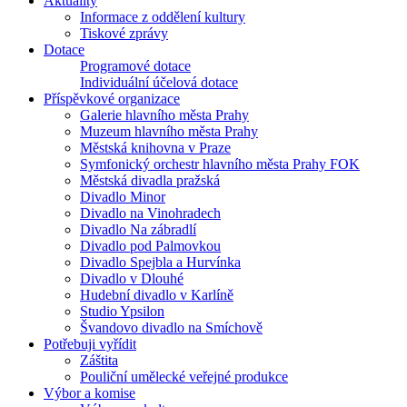
Aktuality
Informace z oddělení kultury
Tiskové zprávy
Dotace
Programové dotace
Individuální účelová dotace
Příspěvkové organizace
Galerie hlavního města Prahy
Muzeum hlavního města Prahy
Městská knihovna v Praze
Symfonický orchestr hlavního města Prahy FOK
Městská divadla pražská
Divadlo Minor
Divadlo na Vinohradech
Divadlo Na zábradlí
Divadlo pod Palmovkou
Divadlo Spejbla a Hurvínka
Divadlo v Dlouhé
Hudební divadlo v Karlíně
Studio Ypsilon
Švandovo divadlo na Smíchově
Potřebuji vyřídit
Záštita
Pouliční umělecké veřejné produkce
Výbor a komise