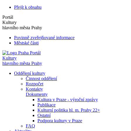
Přejít k obsahu
Portál
Kultury
hlavního města Prahy
Povinně zveřejňované informace
Městské části
Portál
Kultury
hlavního města Prahy
Oddělení kultury
Činnost oddělení
Rozpočet
Kontakty
Dokumenty
Kultura v Praze - výroční zprávy
Publikace
Kulturní politika hl. m. Prahy 22+
Ostatní
Podpora kultury v Praze
FAQ