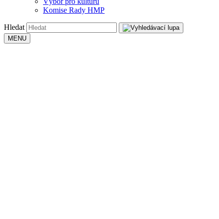
Výbor pro kulturu
Komise Rady HMP
Hledat
MENU