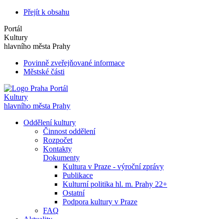
Přejít k obsahu
Portál
Kultury
hlavního města Prahy
Povinně zveřejňované informace
Městské části
Portál
Kultury
hlavního města Prahy
Oddělení kultury
Činnost oddělení
Rozpočet
Kontakty
Dokumenty
Kultura v Praze - výroční zprávy
Publikace
Kulturní politika hl. m. Prahy 22+
Ostatní
Podpora kultury v Praze
FAQ