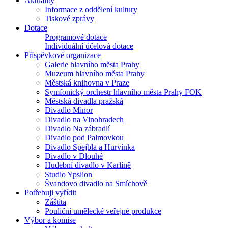
Aktuality
Informace z oddělení kultury
Tiskové zprávy
Dotace
Programové dotace
Individuální účelová dotace
Příspěvkové organizace
Galerie hlavního města Prahy
Muzeum hlavního města Prahy
Městská knihovna v Praze
Symfonický orchestr hlavního města Prahy FOK
Městská divadla pražská
Divadlo Minor
Divadlo na Vinohradech
Divadlo Na zábradlí
Divadlo pod Palmovkou
Divadlo Spejbla a Hurvínka
Divadlo v Dlouhé
Hudební divadlo v Karlíně
Studio Ypsilon
Švandovo divadlo na Smíchově
Potřebuji vyřídit
Záštita
Pouliční umělecké veřejné produkce
Výbor a komise