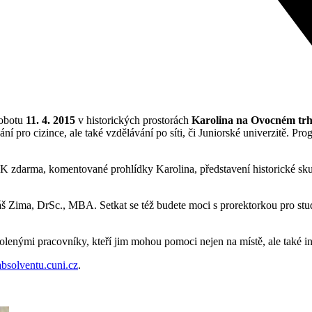
sobotu
11. 4. 2015
v historických prostorách
Karolina na Ovocném trh
ní pro cizince, ale také vzdělávání po síti, či Juniorské univerzitě. P
zdarma, komentované prohlídky Karolina, představení historické skup
Zima, DrSc., MBA. Setkat se též budete moci s prorektorkou pro studij
lenými pracovníky, kteří jim mohou pomoci nejen na místě, ale také inf
bsolventu.cuni.cz
.