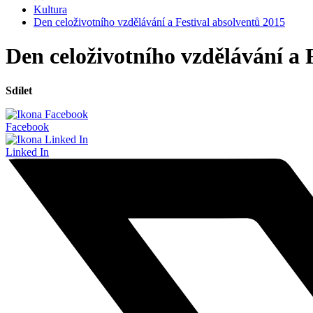
Kultura
Den celoživotního vzdělávání a Festival absolventů 2015
Den celoživotního vzdělávání a 
Sdílet
Facebook
Linked In