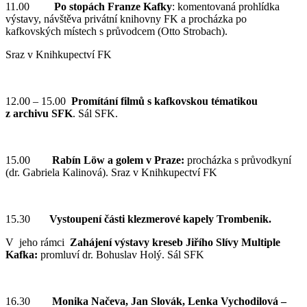
11.00
Po stopách Franze Kafky
: komentovaná prohlídka
výstavy, návštěva privátní knihovny FK a procházka po
kafkovských místech s průvodcem (Otto Strobach).
Sraz v Knihkupectví FK
12.00 – 15.00
Promítání filmů s kafkovskou tématikou
z archivu SFK
. Sál SFK.
15.00
Rabín Löw a golem v Praze:
procházka s průvodkyní
(dr. Gabriela Kalinová). Sraz v Knihkupectví FK
15.30
Vystoupení části klezmerové kapely Trombenik.
V jeho rámci
Zahájení výstavy kreseb Jiřího Slívy Multiple
Kafka:
promluví dr. Bohuslav Holý. Sál SFK
16.30
Monika Načeva, Jan Slovák, Lenka Vychodilová –