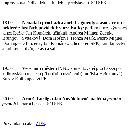
improvizované divadelní a hudební představení. Sál SFK.
18.00
Nenadálá procházka aneb fragmenty a asociace na
některé z kratších povídek Franze Kafky
:
performance, výrazový
tanec Režie: Jan Komárek, účinkují: Andrea Miltner, Zdenka
Brungot – Sviteková, Dora Hoštová, Honza Malík, Pedro Miguel
Domingos e Prazeres, Jan Komárek. Ulice před SFK, knihkupectví
a knihovna, dvůr, terasa a sál.
19.30
Večerním městem F. K.:
komentovaná procházka po
kafkovských místech při nočním osvětlení (Jindřiška Heřmanová).
Sraz v Knihkupectví FK
20.00
Arnošt Lustig a Jan Novák hovoří na téma
psaní a
psanci
:
literární beseda. Sál SFK.
Pozvánka na akci
ZDE
.