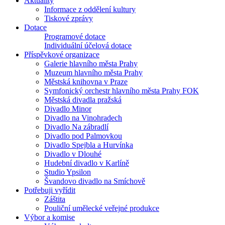
Aktuality
Informace z oddělení kultury
Tiskové zprávy
Dotace
Programové dotace
Individuální účelová dotace
Příspěvkové organizace
Galerie hlavního města Prahy
Muzeum hlavního města Prahy
Městská knihovna v Praze
Symfonický orchestr hlavního města Prahy FOK
Městská divadla pražská
Divadlo Minor
Divadlo na Vinohradech
Divadlo Na zábradlí
Divadlo pod Palmovkou
Divadlo Spejbla a Hurvínka
Divadlo v Dlouhé
Hudební divadlo v Karlíně
Studio Ypsilon
Švandovo divadlo na Smíchově
Potřebuji vyřídit
Záštita
Pouliční umělecké veřejné produkce
Výbor a komise