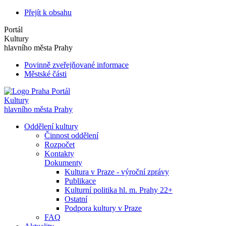
Přejít k obsahu
Portál
Kultury
hlavního města Prahy
Povinně zveřejňované informace
Městské části
Portál
Kultury
hlavního města Prahy
Oddělení kultury
Činnost oddělení
Rozpočet
Kontakty
Dokumenty
Kultura v Praze - výroční zprávy
Publikace
Kulturní politika hl. m. Prahy 22+
Ostatní
Podpora kultury v Praze
FAQ