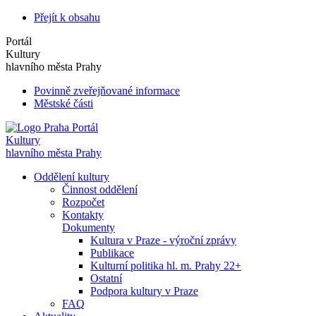
Přejít k obsahu
Portál
Kultury
hlavního města Prahy
Povinně zveřejňované informace
Městské části
Portál
Kultury
hlavního města Prahy
Oddělení kultury
Činnost oddělení
Rozpočet
Kontakty
Dokumenty
Kultura v Praze - výroční zprávy
Publikace
Kulturní politika hl. m. Prahy 22+
Ostatní
Podpora kultury v Praze
FAQ