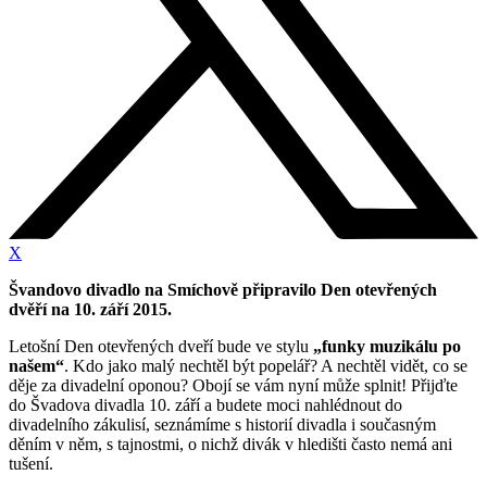
X
Švandovo divadlo na Smíchově připravilo Den otevřených
dvěří na 10. září 2015.
Letošní Den otevřených dveří bude ve stylu
„funky muzikálu po
našem“
. Kdo jako malý nechtěl být popelář? A nechtěl vidět, co se
děje za divadelní oponou? Obojí se vám nyní může splnit! Přijďte
do Švadova divadla 10. září a budete moci nahlédnout do
divadelního zákulisí, seznámíme s historií divadla i současným
děním v něm, s tajnostmi, o nichž divák v hledišti často nemá ani
tušení.