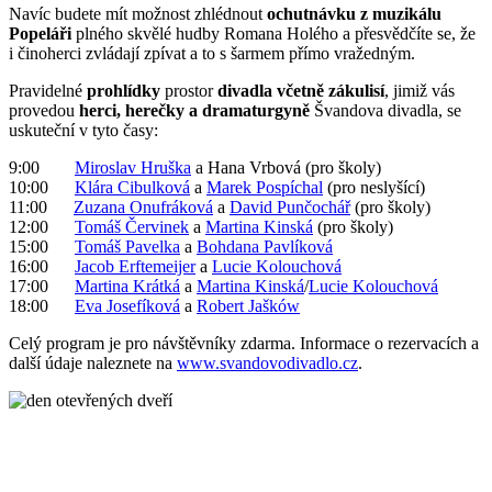
Navíc budete mít možnost zhlédnout
ochutnávku z muzikálu
Popeláři
plného skvělé hudby Romana Holého a přesvědčíte se, že
i činoherci zvládají zpívat a to s šarmem přímo vražedným.
Pravidelné
prohlídky
prostor
divadla včetně zákulisí
, jimiž vás
provedou
herci, herečky a dramaturgyně
Švandova divadla, se
uskuteční v tyto časy:
9:00
Miroslav Hruška
a Hana Vrbová (pro školy)
10:00
Klára Cibulková
a
Marek Pospíchal
(pro neslyšící)
11:00
Zuzana Onufráková
a
David Punčochář
(pro školy)
12:00
Tomáš Červinek
a
Martina Kinská
(pro školy)
15:00
Tomáš Pavelka
a
Bohdana Pavlíková
16:00
Jacob Erftemeijer
a
Lucie Kolouchová
17:00
Martina Krátká
a
Martina Kinská
/
Lucie Kolouchová
18:00
Eva Josefíková
a
Robert Jašków
Celý program je pro návštěvníky zdarma. Informace o rezervacích a
další údaje naleznete na
www.svandovodivadlo.cz
.