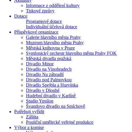
Aktuality
Informace z oddělení kultury
Tiskové zprávy
Dotace
Programové dotace
Individuální účelová dotace
Příspěvkové organizace
Galerie hlavního města Prahy
Muzeum hlavního města Prahy
Městská knihovna v Praze
Symfonický orchestr hlavního města Prahy FOK
Městská divadla pražská
Divadlo Minor
Divadlo na Vinohradech
Divadlo Na zábradlí
Divadlo pod Palmovkou
Divadlo Spejbla a Hurvínka
Divadlo v Dlouhé
Hudební divadlo v Karlíně
Studio Ypsilon
Švandovo divadlo na Smíchově
Potřebuji vyřídit
Záštita
Pouliční umělecké veřejné produkce
Výbor a komise