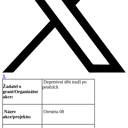
X
Depresivní děti touží po
Žadatel o
penězích
grant/Organizátor
akce:
Název
Oresteia 08
akce/projektu: