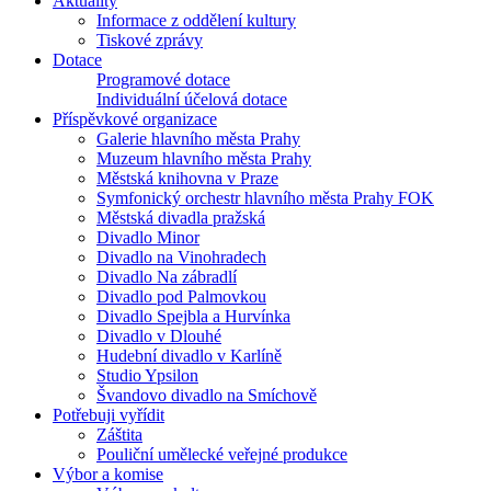
Aktuality
Informace z oddělení kultury
Tiskové zprávy
Dotace
Programové dotace
Individuální účelová dotace
Příspěvkové organizace
Galerie hlavního města Prahy
Muzeum hlavního města Prahy
Městská knihovna v Praze
Symfonický orchestr hlavního města Prahy FOK
Městská divadla pražská
Divadlo Minor
Divadlo na Vinohradech
Divadlo Na zábradlí
Divadlo pod Palmovkou
Divadlo Spejbla a Hurvínka
Divadlo v Dlouhé
Hudební divadlo v Karlíně
Studio Ypsilon
Švandovo divadlo na Smíchově
Potřebuji vyřídit
Záštita
Pouliční umělecké veřejné produkce
Výbor a komise