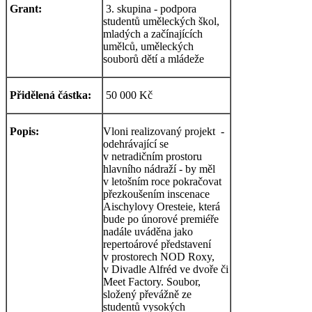
Grant:
3. skupina - podpora
studentů uměleckých škol,
mladých a začínajících
umělců, uměleckých
souborů dětí a mládeže
Přidělená částka:
50 000 Kč
Popis:
Vloni realizovaný projekt -
odehrávající se
v netradičním prostoru
hlavního nádraží - by měl
v letošním roce pokračovat
přezkoušením inscenace
Aischylovy Oresteie, která
bude po únorové premiéře
nadále uváděna jako
repertoárové představení
v prostorech NOD Roxy,
v Divadle Alfréd ve dvoře či
Meet Factory. Soubor,
složený převážně ze
studentů vysokých