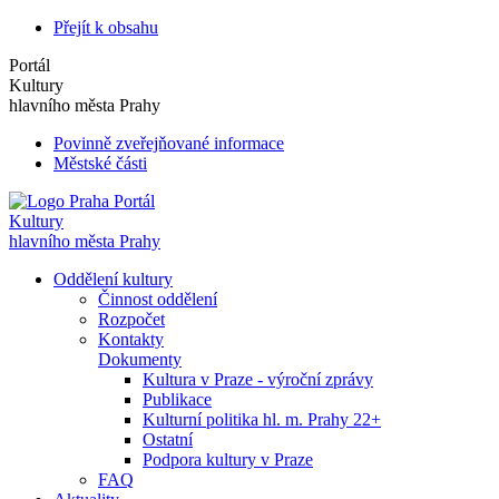
Přejít k obsahu
Portál
Kultury
hlavního města Prahy
Povinně zveřejňované informace
Městské části
Portál
Kultury
hlavního města Prahy
Oddělení kultury
Činnost oddělení
Rozpočet
Kontakty
Dokumenty
Kultura v Praze - výroční zprávy
Publikace
Kulturní politika hl. m. Prahy 22+
Ostatní
Podpora kultury v Praze
FAQ