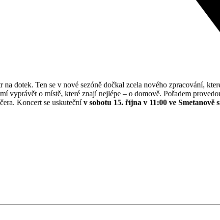
r na dotek. Ten se v nové sezóně dočkal zcela nového zpracování, kte
umí vyprávět o místě, které znají nejlépe – o domově. Pořadem provedo
čera. Koncert se uskuteční
v sobotu 15. října v 11:00 ve Smetanově 