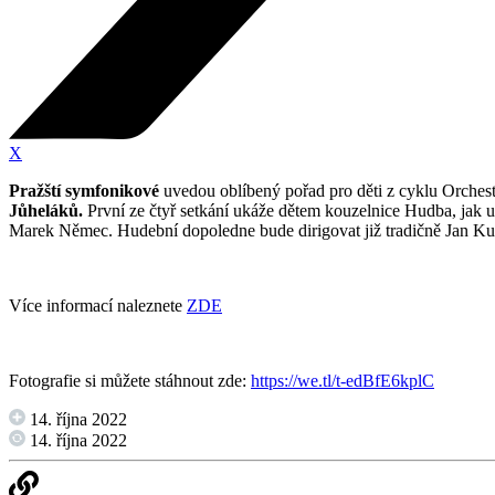
X
Pražští symfonikové
uvedou oblíbený pořad pro děti z cyklu Orchest
Jůheláků.
První ze čtyř setkání ukáže dětem kouzelnice Hudba, jak 
Marek Němec. Hudební dopoledne bude dirigovat již tradičně Jan Ku
Více informací naleznete
ZDE
Fotografie si můžete stáhnout zde:
https://we.tl/t-edBfE6kplC
14. října 2022
14. října 2022