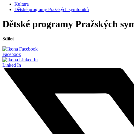
Kultura
Dětské programy Pražských symfoniků
Dětské programy Pražských sy
Sdílet
Facebook
Linked In