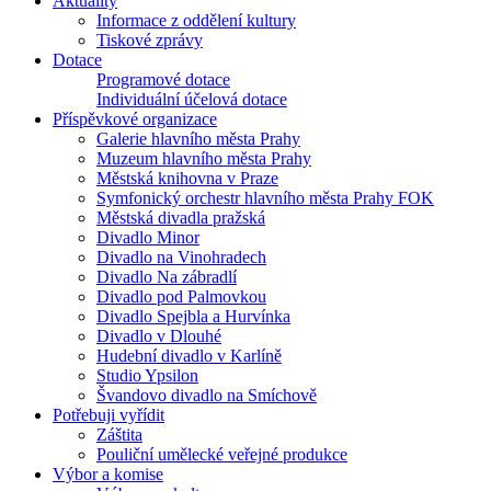
Aktuality
Informace z oddělení kultury
Tiskové zprávy
Dotace
Programové dotace
Individuální účelová dotace
Příspěvkové organizace
Galerie hlavního města Prahy
Muzeum hlavního města Prahy
Městská knihovna v Praze
Symfonický orchestr hlavního města Prahy FOK
Městská divadla pražská
Divadlo Minor
Divadlo na Vinohradech
Divadlo Na zábradlí
Divadlo pod Palmovkou
Divadlo Spejbla a Hurvínka
Divadlo v Dlouhé
Hudební divadlo v Karlíně
Studio Ypsilon
Švandovo divadlo na Smíchově
Potřebuji vyřídit
Záštita
Pouliční umělecké veřejné produkce
Výbor a komise