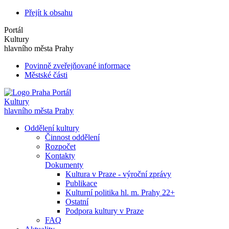
Přejít k obsahu
Portál
Kultury
hlavního města Prahy
Povinně zveřejňované informace
Městské části
Portál
Kultury
hlavního města Prahy
Oddělení kultury
Činnost oddělení
Rozpočet
Kontakty
Dokumenty
Kultura v Praze - výroční zprávy
Publikace
Kulturní politika hl. m. Prahy 22+
Ostatní
Podpora kultury v Praze
FAQ