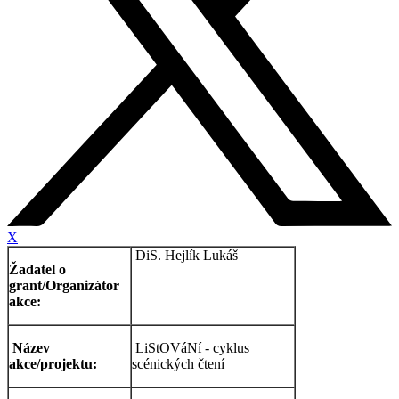
X
DiS. Hejlík Lukáš
Žadatel o
grant/Organizátor
akce:
Název
LiStOVáNí - cyklus
akce/projektu:
scénických čtení