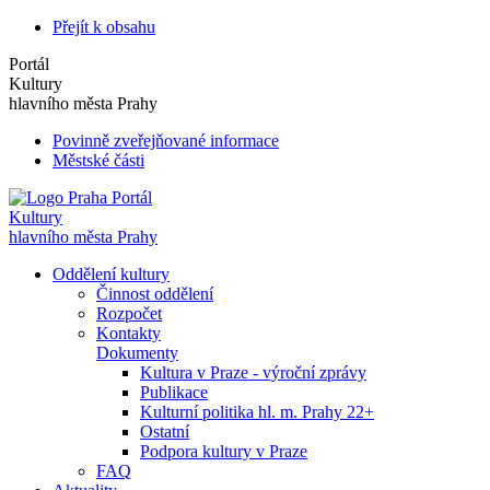
Přejít k obsahu
Portál
Kultury
hlavního města Prahy
Povinně zveřejňované informace
Městské části
Portál
Kultury
hlavního města Prahy
Oddělení kultury
Činnost oddělení
Rozpočet
Kontakty
Dokumenty
Kultura v Praze - výroční zprávy
Publikace
Kulturní politika hl. m. Prahy 22+
Ostatní
Podpora kultury v Praze
FAQ