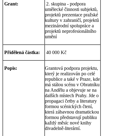
Grant:
2. skupina - podpora
umělecké činnosti subjektů,
projektů prezentace pražské
kultury v zahraničí, projektů
mezinárodní spolupráce a
projektů neprofesionálního
umění
Přidělená částka:
40 000 Kč
Popis:
Grantová podpora projektu,
který je realizován po celé
republice a také v Praze, kde
má stálou scénu v Obratníku
na Andělu a objevuje se na
dalších místech Prahy. Jde o
propagaci četby a literatury
formou scénických čtení,
která zábavnou dramatickou
formou představují publiku
každý měsíc nové knihy
divadelně-literární.