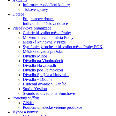
Aktuality
Informace z oddělení kultury
Tiskové zprávy
Dotace
Programové dotace
Individuální účelová dotace
Příspěvkové organizace
Galerie hlavního města Prahy
Muzeum hlavního města Prahy
Městská knihovna v Praze
Symfonický orchestr hlavního města Prahy FOK
Městská divadla pražská
Divadlo Minor
Divadlo na Vinohradech
Divadlo Na zábradlí
Divadlo pod Palmovkou
Divadlo Spejbla a Hurvínka
Divadlo v Dlouhé
Hudební divadlo v Karlíně
Studio Ypsilon
Švandovo divadlo na Smíchově
Potřebuji vyřídit
Záštita
Pouliční umělecké veřejné produkce
Výbor a komise