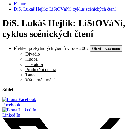
Kultura
DiS. Lukáš Hejlík: LiStOVáNí, cyklus scénických čtení
DiS. Lukáš Hejlík: LiStOVáNí,
cyklus scénických čtení
Přehled poskytnutých grantů v roce 2007
Otevřít submenu
Divadlo
Hudba
Literatura
Produkční centra
Tanec
Výtvarné umění
Sdílet
Facebook
Linked In