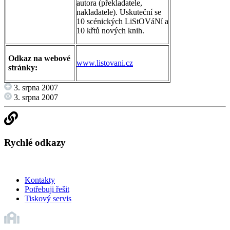
autora (překladatele,
nakladatele). Uskuteční se
10 scénických LiStOVáNí a
10 křtů nových knih.
Odkaz na webové
www.listovani.cz
stránky:
3. srpna 2007
3. srpna 2007
Rychlé odkazy
Kontakty
Potřebuji řešit
Tiskový servis