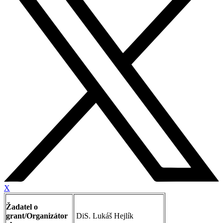
X
Žadatel o
grant/Organizátor
DiS. Lukáš Hejlík