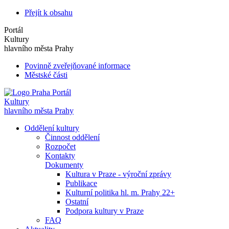
Přejít k obsahu
Portál
Kultury
hlavního města Prahy
Povinně zveřejňované informace
Městské části
Portál
Kultury
hlavního města Prahy
Oddělení kultury
Činnost oddělení
Rozpočet
Kontakty
Dokumenty
Kultura v Praze - výroční zprávy
Publikace
Kulturní politika hl. m. Prahy 22+
Ostatní
Podpora kultury v Praze
FAQ