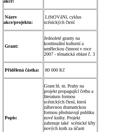
akce:
Název
LiStOVáNí, cyklus
akce/projektu:
scénických čtení
Jednoleté granty na
kontinuální kulturní a
Grant:
uměleckou činnost v roce
2007 - tématická oblast č. 3
Přidělená částka:
80 000 Kč
Grant hl. m. Prahy na
projekt propagující četbu a
literaturu formou
scénických čtení, která
zábavnou dramatickou
formou představují publiku
Popis:
nové knihy. Projekt
zahrnuje také scénické křty
nových knih za účasti