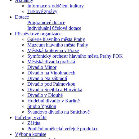
Aktuality
Informace z oddělení kultury
Tiskové zprávy
Dotace
Programové dotace
Individuální účelová dotace
Příspěvkové organizace
Galerie hlavního města Prahy
Muzeum hlavního města Prahy
Městská knihovna v Praze
Symfonický orchestr hlavního města Prahy FOK
Městská divadla pražská
Divadlo Minor
Divadlo na Vinohradech
Divadlo Na zábradlí
Divadlo pod Palmovkou
Divadlo Spejbla a Hurvínka
Divadlo v Dlouhé
Hudební divadlo v Karlíně
Studio Ypsilon
Švandovo divadlo na Smíchově
Potřebuji vyřídit
Záštita
Pouliční umělecké veřejné produkce
Výbor a komise