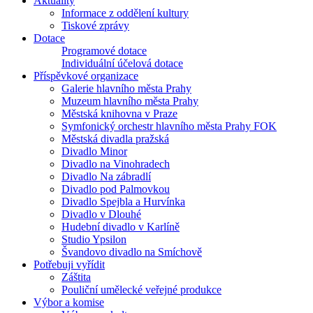
Aktuality
Informace z oddělení kultury
Tiskové zprávy
Dotace
Programové dotace
Individuální účelová dotace
Příspěvkové organizace
Galerie hlavního města Prahy
Muzeum hlavního města Prahy
Městská knihovna v Praze
Symfonický orchestr hlavního města Prahy FOK
Městská divadla pražská
Divadlo Minor
Divadlo na Vinohradech
Divadlo Na zábradlí
Divadlo pod Palmovkou
Divadlo Spejbla a Hurvínka
Divadlo v Dlouhé
Hudební divadlo v Karlíně
Studio Ypsilon
Švandovo divadlo na Smíchově
Potřebuji vyřídit
Záštita
Pouliční umělecké veřejné produkce
Výbor a komise