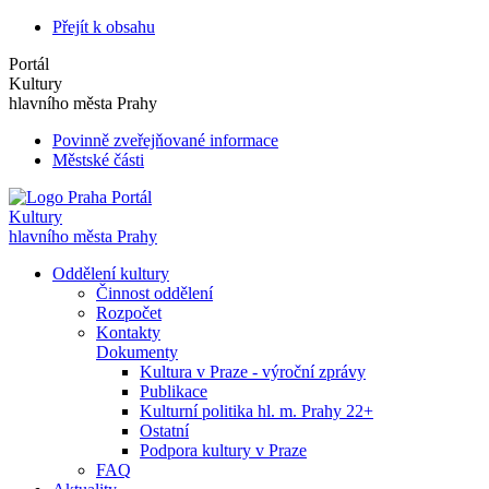
Přejít k obsahu
Portál
Kultury
hlavního města Prahy
Povinně zveřejňované informace
Městské části
Portál
Kultury
hlavního města Prahy
Oddělení kultury
Činnost oddělení
Rozpočet
Kontakty
Dokumenty
Kultura v Praze - výroční zprávy
Publikace
Kulturní politika hl. m. Prahy 22+
Ostatní
Podpora kultury v Praze
FAQ