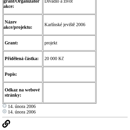
grant/Organizátor
Divadlo a život
akce:
Název
Karlínské jeviště 2006
akce/projektu:
Grant:
projekt
Přidělená částka:
20 000 Kč
Popis:
Odkaz na webové
stránky:
14. února 2006
14. února 2006