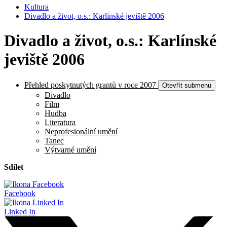
Kultura
Divadlo a život, o.s.: Karlínské jeviště 2006
Divadlo a život, o.s.: Karlínské
jeviště 2006
Přehled poskytnutých grantů v roce 2007
Otevřít submenu
Divadlo
Film
Hudba
Literatura
Neprofesionální umění
Tanec
Výtvarné umění
Sdílet
Facebook
Linked In