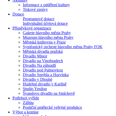
Aktuality
Informace z oddělení kultury
Tiskové zprávy
Dotace
Programové dotace
Individuální účelová dotace
Příspěvkové organizace
Galerie hlavního města Prahy
Muzeum hlavního města Prahy
Městská knihovna v Praze
Symfonický orchestr hlavního města Prahy FOK
Městská divadla pražská
Divadlo Minor
Divadlo na Vinohradech
Divadlo Na zábradlí
Divadlo pod Palmovkou
Divadlo Spejbla a Hurvínka
Divadlo v Dlouhé
Hudební divadlo v Karlíně
Studio Ypsilon
Švandovo divadlo na Smíchově
Potřebuji vyřídit
Záštita
Pouliční umělecké veřejné produkce
Výbor a komise