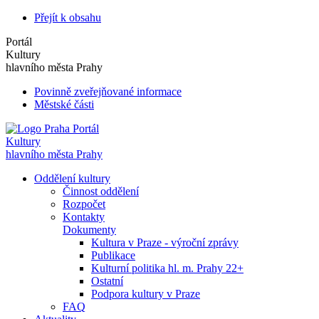
Přejít k obsahu
Portál
Kultury
hlavního města Prahy
Povinně zveřejňované informace
Městské části
Portál
Kultury
hlavního města Prahy
Oddělení kultury
Činnost oddělení
Rozpočet
Kontakty
Dokumenty
Kultura v Praze - výroční zprávy
Publikace
Kulturní politika hl. m. Prahy 22+
Ostatní
Podpora kultury v Praze
FAQ