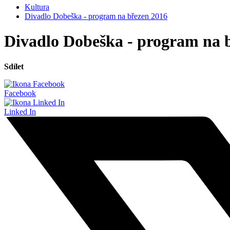
Kultura
Divadlo Dobeška - program na březen 2016
Divadlo Dobeška - program na 
Sdílet
Facebook
Linked In