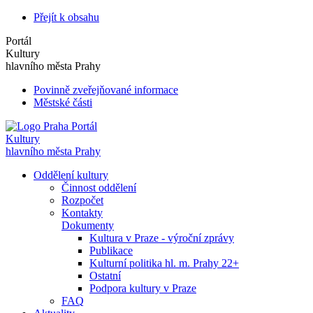
Přejít k obsahu
Portál
Kultury
hlavního města Prahy
Povinně zveřejňované informace
Městské části
Portál
Kultury
hlavního města Prahy
Oddělení kultury
Činnost oddělení
Rozpočet
Kontakty
Dokumenty
Kultura v Praze - výroční zprávy
Publikace
Kulturní politika hl. m. Prahy 22+
Ostatní
Podpora kultury v Praze
FAQ