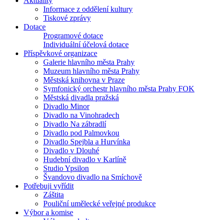
Aktuality
Informace z oddělení kultury
Tiskové zprávy
Dotace
Programové dotace
Individuální účelová dotace
Příspěvkové organizace
Galerie hlavního města Prahy
Muzeum hlavního města Prahy
Městská knihovna v Praze
Symfonický orchestr hlavního města Prahy FOK
Městská divadla pražská
Divadlo Minor
Divadlo na Vinohradech
Divadlo Na zábradlí
Divadlo pod Palmovkou
Divadlo Spejbla a Hurvínka
Divadlo v Dlouhé
Hudební divadlo v Karlíně
Studio Ypsilon
Švandovo divadlo na Smíchově
Potřebuji vyřídit
Záštita
Pouliční umělecké veřejné produkce
Výbor a komise