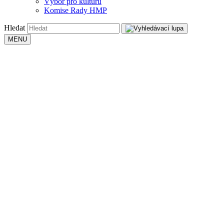
Výbor pro kulturu
Komise Rady HMP
Hledat
MENU