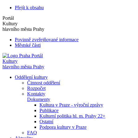
Přejít k obsahu
Portál
Kultury
hlavního města Prahy
Povinně zveřejňované informace
Městské části
Portál
Kultury
hlavního města Prahy
Oddělení kultury
Činnost oddělení
Rozpočet
Kontakty
Dokumenty
Kultura v Praze - výroční zprávy
Publikace
Kulturní politika hl. m. Prahy 22+
Ostatní
Podpora kultury v Praze
FAQ