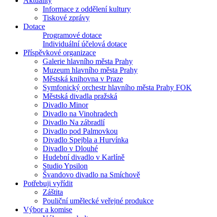
Aktuality
Informace z oddělení kultury
Tiskové zprávy
Dotace
Programové dotace
Individuální účelová dotace
Příspěvkové organizace
Galerie hlavního města Prahy
Muzeum hlavního města Prahy
Městská knihovna v Praze
Symfonický orchestr hlavního města Prahy FOK
Městská divadla pražská
Divadlo Minor
Divadlo na Vinohradech
Divadlo Na zábradlí
Divadlo pod Palmovkou
Divadlo Spejbla a Hurvínka
Divadlo v Dlouhé
Hudební divadlo v Karlíně
Studio Ypsilon
Švandovo divadlo na Smíchově
Potřebuji vyřídit
Záštita
Pouliční umělecké veřejné produkce
Výbor a komise