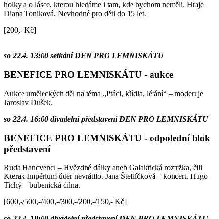
holky a o lásce, kterou hledáme i tam, kde bychom neměli. Hraje
Diana Toniková. Nevhodné pro děti do 15 let.
[200,- Kč]
so 22.4. 13:00 setkání DEN PRO LEMNISKÁTU
BENEFICE PRO LEMNISKÁTU - aukce
Aukce uměleckých děl na téma „Ptáci, křídla, létání“ – moderuje
Jaroslav Dušek.
so 22.4. 16:00 divadelní představení DEN PRO LEMNISKÁTU
BENEFICE PRO LEMNISKÁTU - odpolední blok
představení
Ruda Hancvencl – Hvězdné dálky aneb Galaktická roztržka, čili
Kterak Impérium úder nevrátilo. Jana Šteflíčková – koncert. Hugo
Tichý – bubenická dílna.
[600,-/500,-/400,-/300,-/200,-/150,- Kč]
so 22.4. 19:00 divadelní představení DEN PRO LEMNISKÁTU