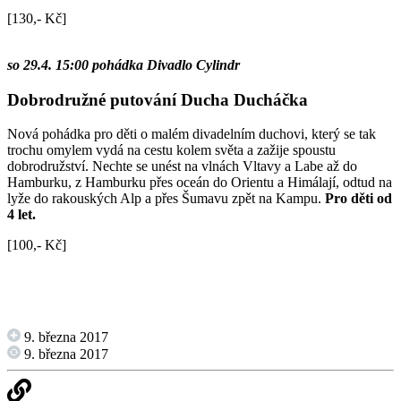
[130,- Kč]
so 29.4. 15:00 pohádka Divadlo Cylindr
Dobrodružné putování Ducha Ducháčka
Nová pohádka pro děti o malém divadelním duchovi, který se tak
trochu omylem vydá na cestu kolem světa a zažije spoustu
dobrodružství. Nechte se unést na vlnách Vltavy a Labe až do
Hamburku, z Hamburku přes oceán do Orientu a Himálají, odtud na
lyže do rakouských Alp a přes Šumavu zpět na Kampu.
Pro děti od
4 let.
[100,- Kč]
9. března 2017
9. března 2017