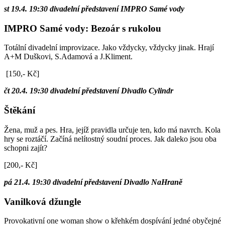
st 19.4. 19:30 divadelní představení IMPRO Samé vody
IMPRO Samé vody: Bezoár s rukolou
Totální divadelní improvizace. Jako vždycky, vždycky jinak. Hrají
A+M Duškovi, S.Adamová a J.Kliment.
[150,- Kč]
čt 20.4. 19:30 divadelní představení Divadlo Cylindr
Štěkání
Žena, muž a pes. Hra, jejíž pravidla určuje ten, kdo má navrch. Kola
hry se roztáčí. Začíná nelítostný soudní proces. Jak daleko jsou oba
schopni zajít?
[200,- Kč]
pá 21.4. 19:30 divadelní představení Divadlo NaHraně
Vanilková džungle
Provokativní one woman show o křehkém dospívání jedné obyčejné