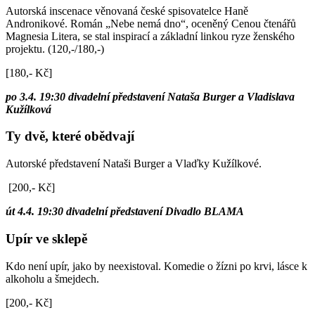
Autorská inscenace věnovaná české spisovatelce Haně
Andronikové. Román „Nebe nemá dno“, oceněný Cenou čtenářů
Magnesia Litera, se stal inspirací a základní linkou ryze ženského
projektu. (120,-/180,-)
[180,- Kč]
po 3.4. 19:30 divadelní představení Nataša Burger a Vladislava
Kužílková
Ty dvě, které obědvají
Autorské představení Nataši Burger a Vlaďky Kužílkové.
[200,- Kč]
út 4.4. 19:30 divadelní představení Divadlo BLAMA
Upír ve sklepě
Kdo není upír, jako by neexistoval. Komedie o žízni po krvi, lásce k
alkoholu a šmejdech.
[200,- Kč]