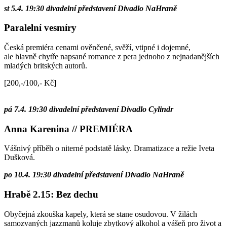
st 5.4. 19:30 divadelní představení Divadlo NaHraně
Paralelní vesmíry
Česká premiéra cenami ověnčené, svěží, vtipné i dojemné,
ale hlavně chytře napsané romance z pera jednoho z nejnadanějších
mladých britských autorů.
[200,-/100,- Kč]
pá 7.4. 19:30 divadelní představení Divadlo Cylindr
Anna Karenina // PREMIÉRA
Vášnivý příběh o niterné podstatě lásky. Dramatizace a režie Iveta
Dušková.
po 10.4. 19:30 divadelní představení Divadlo NaHraně
Hrabě 2.15: Bez dechu
Obyčejná zkouška kapely, která se stane osudovou. V žilách
samozvaných jazzmanů koluje zbytkový alkohol a vášeň pro život a