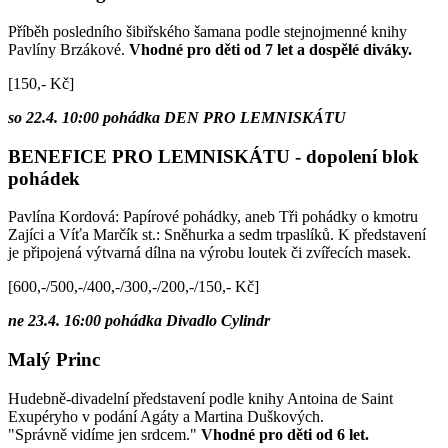
Příběh posledního šibiřského šamana podle stejnojmenné knihy
Pavlíny Brzákové.
Vhodné pro děti od 7 let a dospělé diváky.
[150,- Kč]
so 22.4. 10:00 pohádka DEN PRO LEMNISKÁTU
BENEFICE PRO LEMNISKÁTU - dopolení blok
pohádek
Pavlína Kordová: Papírové pohádky, aneb Tři pohádky o kmotru
Zajíci a Víťa Marčík st.: Sněhurka a sedm trpaslíků. K představení
je připojená výtvarná dílna na výrobu loutek či zvířecích masek.
[600,-/500,-/400,-/300,-/200,-/150,- Kč]
ne 23.4. 16:00 pohádka Divadlo Cylindr
Malý Princ
Hudebně-divadelní představení podle knihy Antoina de Saint
Exupéryho v podání Agáty a Martina Duškových.
"Správně vidíme jen srdcem."
Vhodné pro děti od 6 let.