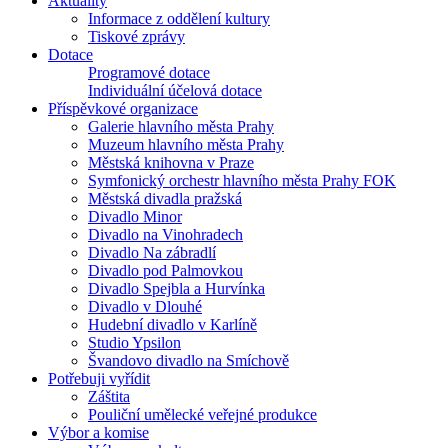
Aktuality
Informace z oddělení kultury
Tiskové zprávy
Dotace
Programové dotace
Individuální účelová dotace
Příspěvkové organizace
Galerie hlavního města Prahy
Muzeum hlavního města Prahy
Městská knihovna v Praze
Symfonický orchestr hlavního města Prahy FOK
Městská divadla pražská
Divadlo Minor
Divadlo na Vinohradech
Divadlo Na zábradlí
Divadlo pod Palmovkou
Divadlo Spejbla a Hurvínka
Divadlo v Dlouhé
Hudební divadlo v Karlíně
Studio Ypsilon
Švandovo divadlo na Smíchově
Potřebuji vyřídit
Záštita
Pouliční umělecké veřejné produkce
Výbor a komise