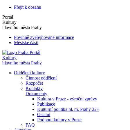
Přejít k obsahu
Portál
Kultury
hlavního města Prahy
Povinně zveřejňované informace
Městské části
Portál
Kultury
hlavního města Prahy
Oddělení kultury
Činnost oddělení
Rozpočet
Kontakty
Dokumenty
Kultura v Praze - výroční zprávy
Publikace
Kulturní politika hl. m. Prahy 22+
Ostatní
Podpora kultury v Praze
FAQ