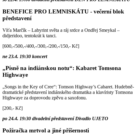
BENEFICE PRO LEMNISKÁTU - večerní blok
představení
Víťa Marčík – Labyrint světa a ráj srdce a Ondřej Smeykal –
didjeridoo, tentokrát k tanci.
[600,-/500,-/400,-/300,-/200,-/150,- Kč]
ne 23.4. 19:30 koncert
„Písně na indiánskou notu“: Kabaret Tomsona
Highwaye
„Songs in the Key of Cree“: Tomson Highway’s Cabaret. Hudebně-
dramatické představení indiánského dramatika a klavíristy Tomsona
Highwaye za doprovodu zpěvu a saxofonu.
[200,- Kč]
po 24.4. 19:30 divadelní představení Divadlo UJETO
Požíračka mrtvol a jiné příšernosti