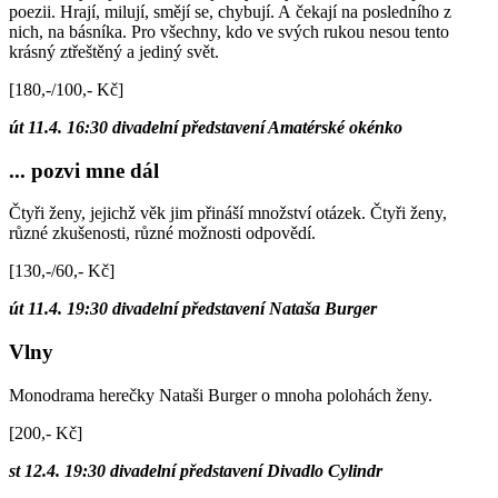
poezii. Hrají, milují, smějí se, chybují. A čekají na posledního z
nich, na básníka. Pro všechny, kdo ve svých rukou nesou tento
krásný ztřeštěný a jediný svět.
[180,-/100,- Kč]
út 11.4. 16:30 divadelní představení Amatérské okénko
... pozvi mne dál
Čtyři ženy, jejichž věk jim přináší množství otázek. Čtyři ženy,
různé zkušenosti, různé možnosti odpovědí.
[130,-/60,- Kč]
út 11.4. 19:30 divadelní představení Nataša Burger
Vlny
Monodrama herečky Nataši Burger o mnoha polohách ženy.
[200,- Kč]
st 12.4. 19:30 divadelní představení Divadlo Cylindr