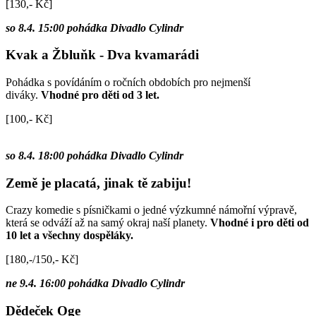
[130,- Kč]
so 8.4. 15:00 pohádka Divadlo Cylindr
Kvak a Žbluňk - Dva kvamarádi
Pohádka s povídáním o ročních obdobích pro nejmenší
diváky.
Vhodné pro děti od 3 let.
[100,- Kč]
so 8.4. 18:00 pohádka Divadlo Cylindr
Země je placatá, jinak tě zabiju!
Crazy komedie s písničkami o jedné výzkumné námořní výpravě,
která se odváží až na samý okraj naší planety.
Vhodné i pro děti od
10 let a všechny dospěláky.
[180,-/150,- Kč]
ne 9.4. 16:00 pohádka Divadlo Cylindr
Dědeček Oge