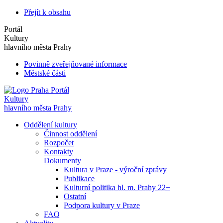
Přejít k obsahu
Portál
Kultury
hlavního města Prahy
Povinně zveřejňované informace
Městské části
Portál
Kultury
hlavního města Prahy
Oddělení kultury
Činnost oddělení
Rozpočet
Kontakty
Dokumenty
Kultura v Praze - výroční zprávy
Publikace
Kulturní politika hl. m. Prahy 22+
Ostatní
Podpora kultury v Praze
FAQ