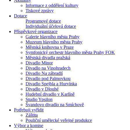
Aktuality
Informace z oddělení kultury
Tiskové zprávy
Dotace
Programové dotace
Individuální účelová dotace
Příspěvkové organizace
Galerie hlavního města Prahy
Muzeum hlavního města Prahy
Městská knihovna v Praze
Symfonický orchestr hlavního města Prahy FOK
Městská divadla pražská
Divadlo Minor
Divadlo na Vinohradech
Divadlo Na zábradlí
Divadlo pod Palmovkou
Divadlo Spejbla a Hurvínka
Divadlo v Dlouhé
Hudební divadlo v Karlíně
Studio Ypsilon
Švandovo divadlo na Smíchově
Potřebuji vyřídit
Záštita
Pouliční umělecké veřejné produkce
Výbor a komise