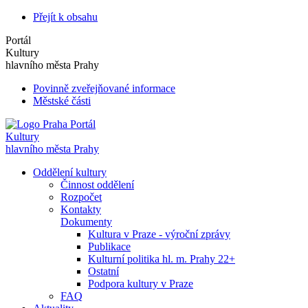
Přejít k obsahu
Portál
Kultury
hlavního města Prahy
Povinně zveřejňované informace
Městské části
Portál
Kultury
hlavního města Prahy
Oddělení kultury
Činnost oddělení
Rozpočet
Kontakty
Dokumenty
Kultura v Praze - výroční zprávy
Publikace
Kulturní politika hl. m. Prahy 22+
Ostatní
Podpora kultury v Praze
FAQ