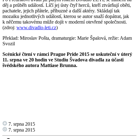
děj a průběh událostí. Líčí jej ústy čtyř herců, kteří ztvárňují oběti,
pachatele, jejich přátele, příbuzné a další aktéry. Skládají tak
mozaiku jednotlivých událostí, kterou se autor snaží dopátrat, jak
k něčemu takovému může dojít v moderní otevřené společnosti.
(zdroj:
www.divadlo-leti.cz
)
Překlad: Miroslav Pošta, dramaturgie: Marie Špalová, režie: Adam
Svozil
Scénické čtení v rámci Prague Pride 2015 se uskuteční v úterý
11. srpna ve 20 hodin ve Studiu Švadova divadla za účasti
švédského autora Mattiase Brunna.
7. srpna 2015
7. srpna 2015