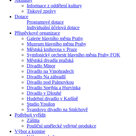
Aktuality
Informace z oddělení kultury
Tiskové zprávy
Dotace
Programové dotace
Individuální účelová dotace
Příspěvkové organizace
Galerie hlavního města Prahy
Muzeum hlavního města Prahy
Městská knihovna v Praze
Symfonický orchestr hlavního města Prahy FOK
Městská divadla pražská
Divadlo Minor
Divadlo na Vinohradech
Divadlo Na zábradlí
Divadlo pod Palmovkou
Divadlo Spejbla a Hurvínka
Divadlo v Dlouhé
Hudební divadlo v Karlíně
Studio Ypsilon
Švandovo divadlo na Smíchově
Potřebuji vyřídit
Záštita
Pouliční umělecké veřejné produkce
Výbor a komise