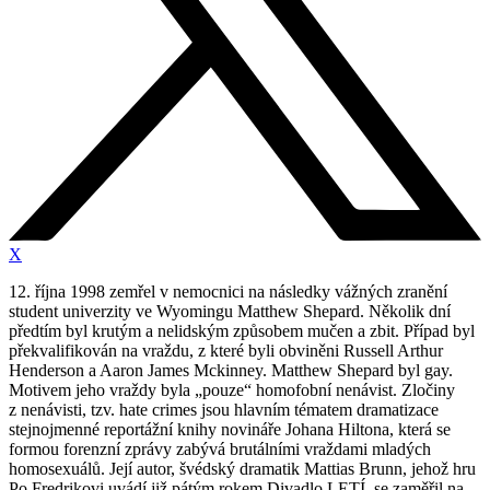
X
12. října 1998 zemřel v nemocnici na následky vážných zranění
student univerzity ve Wyomingu Matthew Shepard. Několik dní
předtím byl krutým a nelidským způsobem mučen a zbit. Případ byl
překvalifikován na vraždu, z které byli obviněni Russell Arthur
Henderson a Aaron James Mckinney. Matthew Shepard byl gay.
Motivem jeho vraždy byla „pouze“ homofobní nenávist. Zločiny
z nenávisti, tzv. hate crimes jsou hlavním tématem dramatizace
stejnojmenné reportážní knihy novináře Johana Hiltona, která se
formou forenzní zprávy zabývá brutálními vraždami mladých
homosexuálů. Její autor, švédský dramatik Mattias Brunn, jehož hru
Po Fredrikovi uvádí již pátým rokem Divadlo LETÍ, se zaměřil na