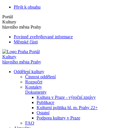
Přejít k obsahu
Portál
Kultury
hlavního města Prahy
Povinně zveřejňované informace
Městské části
Portál
Kultury
hlavního města Prahy
Oddělení kultury
Činnost oddělení
Rozpočet
Kontakty
Dokumenty
Kultura v Praze - výroční zprávy
Publikace
Kulturní politika hl. m. Prahy 22+
Ostatní
Podpora kultury v Praze
FAQ