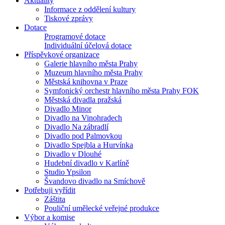
Aktuality
Informace z oddělení kultury
Tiskové zprávy
Dotace
Programové dotace
Individuální účelová dotace
Příspěvkové organizace
Galerie hlavního města Prahy
Muzeum hlavního města Prahy
Městská knihovna v Praze
Symfonický orchestr hlavního města Prahy FOK
Městská divadla pražská
Divadlo Minor
Divadlo na Vinohradech
Divadlo Na zábradlí
Divadlo pod Palmovkou
Divadlo Spejbla a Hurvínka
Divadlo v Dlouhé
Hudební divadlo v Karlíně
Studio Ypsilon
Švandovo divadlo na Smíchově
Potřebuji vyřídit
Záštita
Pouliční umělecké veřejné produkce
Výbor a komise