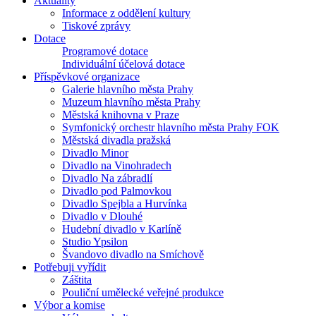
Aktuality
Informace z oddělení kultury
Tiskové zprávy
Dotace
Programové dotace
Individuální účelová dotace
Příspěvkové organizace
Galerie hlavního města Prahy
Muzeum hlavního města Prahy
Městská knihovna v Praze
Symfonický orchestr hlavního města Prahy FOK
Městská divadla pražská
Divadlo Minor
Divadlo na Vinohradech
Divadlo Na zábradlí
Divadlo pod Palmovkou
Divadlo Spejbla a Hurvínka
Divadlo v Dlouhé
Hudební divadlo v Karlíně
Studio Ypsilon
Švandovo divadlo na Smíchově
Potřebuji vyřídit
Záštita
Pouliční umělecké veřejné produkce
Výbor a komise