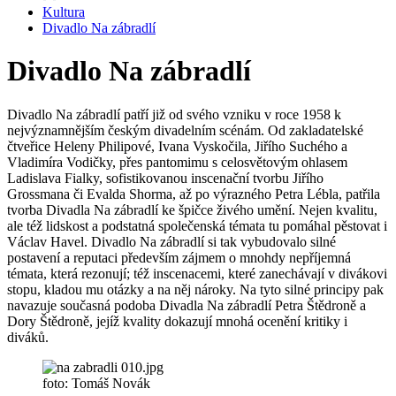
Kultura
Divadlo Na zábradlí
Divadlo Na zábradlí
Divadlo Na zábradlí patří již od svého vzniku v roce 1958 k
nejvýznamnějším českým divadelním scénám. Od zakladatelské
čtveřice Heleny Philipové, Ivana Vyskočila, Jiřího Suchého a
Vladimíra Vodičky, přes pantomimu s celosvětovým ohlasem
Ladislava Fialky, sofistikovanou inscenační tvorbu Jiřího
Grossmana či Evalda Shorma, až po výrazného Petra Lébla, patřila
tvorba Divadla Na zábradlí ke špičce živého umění. Nejen kvalitu,
ale též lidskost a podstatná společenská témata tu pomáhal pěstovat i
Václav Havel. Divadlo Na zábradlí si tak vybudovalo silné
postavení a reputaci především zájmem o mnohdy nepříjemná
témata, která rezonují; též inscenacemi, které zanechávají v divákovi
stopu, kladou mu otázky a na něj nároky. Na tyto silné principy pak
navazuje současná podoba Divadla Na zábradlí Petra Štědroně a
Dory Štědroně, jejíž kvality dokazují mnohá ocenění kritiky i
diváků.
foto: Tomáš Novák