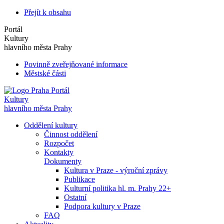
Přejít k obsahu
Portál
Kultury
hlavního města Prahy
Povinně zveřejňované informace
Městské části
Portál
Kultury
hlavního města Prahy
Oddělení kultury
Činnost oddělení
Rozpočet
Kontakty
Dokumenty
Kultura v Praze - výroční zprávy
Publikace
Kulturní politika hl. m. Prahy 22+
Ostatní
Podpora kultury v Praze
FAQ