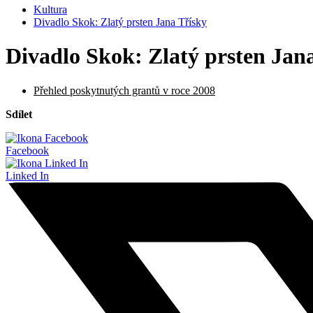
Kultura
Divadlo Skok: Zlatý prsten Jana Třísky
Divadlo Skok: Zlatý prsten Jan
Přehled poskytnutých grantů v roce 2008
Sdílet
Facebook
Linked In