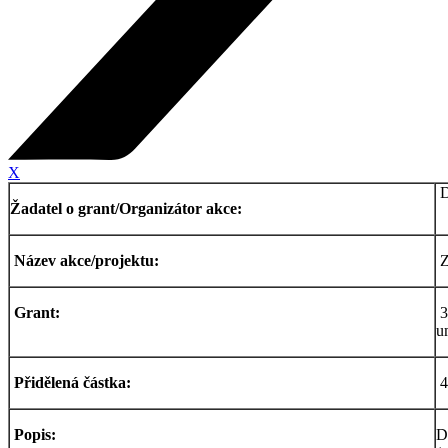
X
D
Žadatel o grant/Organizátor akce:
Název akce/projektu:
Z
Grant:
3
u
Přidělená částka:
4
Popis:
D