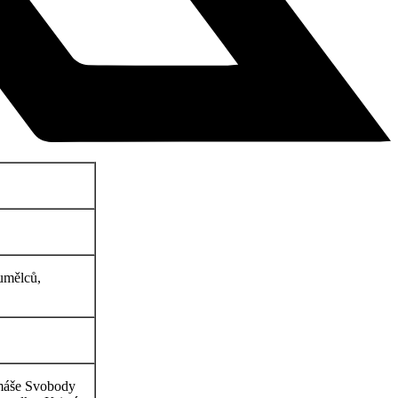
umělců,
omáše Svobody