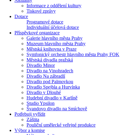
Aktuality
Informace z oddělení kultury
Tiskové zprávy
Dotace
Programové dotace
Individuální účelová dotace
Příspěvkové organizace
Galerie hlavního města Prahy
Muzeum hlavního města Prahy
Městská knihovna v Praze
Symfonický orchestr hlavního města Prahy FOK
Městská divadla pražská
Divadlo Minor
Divadlo na Vinohradech
Divadlo Na zábradlí
Divadlo pod Palmovkou
Divadlo Spejbla a Hurvínka
Divadlo v Dlouhé
Hudební divadlo v Karlíně
Studio Ypsilon
Švandovo divadlo na Smíchově
Potřebuji vyřídit
Záštita
Pouliční umělecké veřejné produkce
Výbor a komise