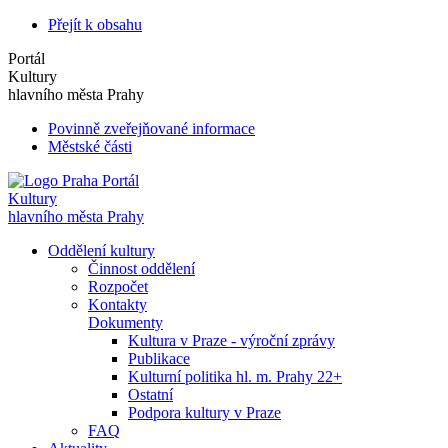
Přejít k obsahu
Portál
Kultury
hlavního města Prahy
Povinně zveřejňované informace
Městské části
Portál
Kultury
hlavního města Prahy
Oddělení kultury
Činnost oddělení
Rozpočet
Kontakty
Dokumenty
Kultura v Praze - výroční zprávy
Publikace
Kulturní politika hl. m. Prahy 22+
Ostatní
Podpora kultury v Praze
FAQ