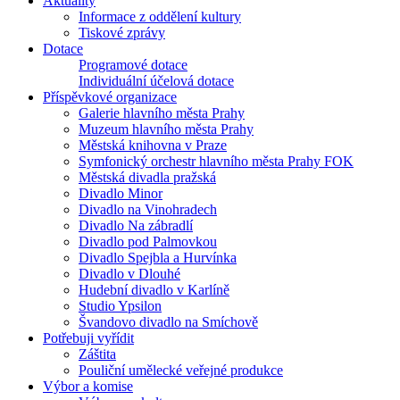
Aktuality
Informace z oddělení kultury
Tiskové zprávy
Dotace
Programové dotace
Individuální účelová dotace
Příspěvkové organizace
Galerie hlavního města Prahy
Muzeum hlavního města Prahy
Městská knihovna v Praze
Symfonický orchestr hlavního města Prahy FOK
Městská divadla pražská
Divadlo Minor
Divadlo na Vinohradech
Divadlo Na zábradlí
Divadlo pod Palmovkou
Divadlo Spejbla a Hurvínka
Divadlo v Dlouhé
Hudební divadlo v Karlíně
Studio Ypsilon
Švandovo divadlo na Smíchově
Potřebuji vyřídit
Záštita
Pouliční umělecké veřejné produkce
Výbor a komise