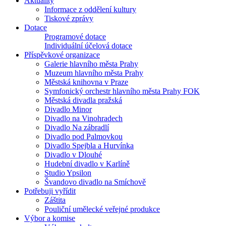
Aktuality
Informace z oddělení kultury
Tiskové zprávy
Dotace
Programové dotace
Individuální účelová dotace
Příspěvkové organizace
Galerie hlavního města Prahy
Muzeum hlavního města Prahy
Městská knihovna v Praze
Symfonický orchestr hlavního města Prahy FOK
Městská divadla pražská
Divadlo Minor
Divadlo na Vinohradech
Divadlo Na zábradlí
Divadlo pod Palmovkou
Divadlo Spejbla a Hurvínka
Divadlo v Dlouhé
Hudební divadlo v Karlíně
Studio Ypsilon
Švandovo divadlo na Smíchově
Potřebuji vyřídit
Záštita
Pouliční umělecké veřejné produkce
Výbor a komise