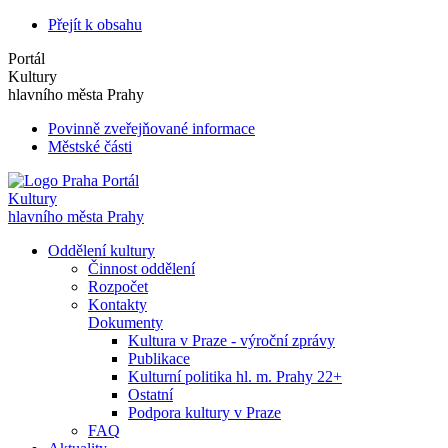
Přejít k obsahu
Portál
Kultury
hlavního města Prahy
Povinně zveřejňované informace
Městské části
Portál
Kultury
hlavního města Prahy
Oddělení kultury
Činnost oddělení
Rozpočet
Kontakty
Dokumenty
Kultura v Praze - výroční zprávy
Publikace
Kulturní politika hl. m. Prahy 22+
Ostatní
Podpora kultury v Praze
FAQ