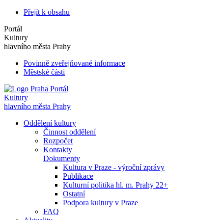
Přejít k obsahu
Portál
Kultury
hlavního města Prahy
Povinně zveřejňované informace
Městské části
Portál
Kultury
hlavního města Prahy
Oddělení kultury
Činnost oddělení
Rozpočet
Kontakty
Dokumenty
Kultura v Praze - výroční zprávy
Publikace
Kulturní politika hl. m. Prahy 22+
Ostatní
Podpora kultury v Praze
FAQ