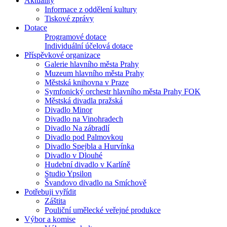
Aktuality
Informace z oddělení kultury
Tiskové zprávy
Dotace
Programové dotace
Individuální účelová dotace
Příspěvkové organizace
Galerie hlavního města Prahy
Muzeum hlavního města Prahy
Městská knihovna v Praze
Symfonický orchestr hlavního města Prahy FOK
Městská divadla pražská
Divadlo Minor
Divadlo na Vinohradech
Divadlo Na zábradlí
Divadlo pod Palmovkou
Divadlo Spejbla a Hurvínka
Divadlo v Dlouhé
Hudební divadlo v Karlíně
Studio Ypsilon
Švandovo divadlo na Smíchově
Potřebuji vyřídit
Záštita
Pouliční umělecké veřejné produkce
Výbor a komise