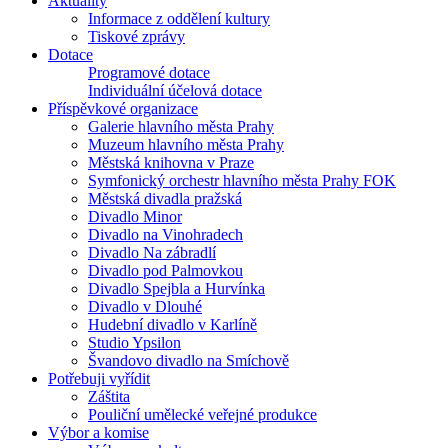
Aktuality
Informace z oddělení kultury
Tiskové zprávy
Dotace
Programové dotace
Individuální účelová dotace
Příspěvkové organizace
Galerie hlavního města Prahy
Muzeum hlavního města Prahy
Městská knihovna v Praze
Symfonický orchestr hlavního města Prahy FOK
Městská divadla pražská
Divadlo Minor
Divadlo na Vinohradech
Divadlo Na zábradlí
Divadlo pod Palmovkou
Divadlo Spejbla a Hurvínka
Divadlo v Dlouhé
Hudební divadlo v Karlíně
Studio Ypsilon
Švandovo divadlo na Smíchově
Potřebuji vyřídit
Záštita
Pouliční umělecké veřejné produkce
Výbor a komise