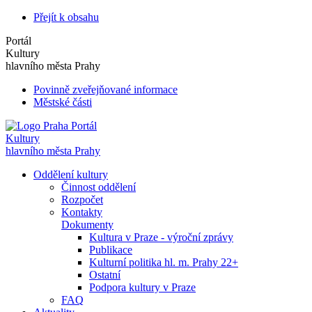
Přejít k obsahu
Portál
Kultury
hlavního města Prahy
Povinně zveřejňované informace
Městské části
Portál
Kultury
hlavního města Prahy
Oddělení kultury
Činnost oddělení
Rozpočet
Kontakty
Dokumenty
Kultura v Praze - výroční zprávy
Publikace
Kulturní politika hl. m. Prahy 22+
Ostatní
Podpora kultury v Praze
FAQ