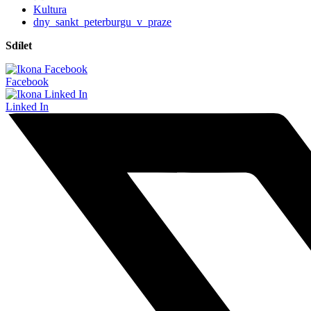
Kultura
dny_sankt_peterburgu_v_praze
Sdílet
Facebook
Linked In