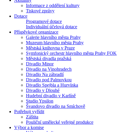
Aktuality
Informace z oddělení kultury
Tiskové zprávy
Dotace
Programové dotace
Individuální účelová dotace
Příspěvkové organizace
Galerie hlavního města Prahy
Muzeum hlavního města Prahy
Městská knihovna v Praze
Symfonický orchestr hlavního města Prahy FOK
Městská divadla pražská
Divadlo Minor
Divadlo na Vinohradech
Divadlo Na zábradlí
Divadlo pod Palmovkou
Divadlo Spejbla a Hurvínka
Divadlo v Dlouhé
Hudební divadlo v Karlíně
Studio Ypsilon
Švandovo divadlo na Smíchově
Potřebuji vyřídit
Záštita
Pouliční umělecké veřejné produkce
Výbor a komise