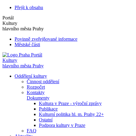
Přejít k obsahu
Portál
Kultury
hlavního města Prahy
Povinně zveřejňované informace
Městské části
Portál
Kultury
hlavního města Prahy
Oddělení kultury
Činnost oddělení
Rozpočet
Kontakty
Dokumenty
Kultura v Praze - výroční zprávy
Publikace
Kulturní politika hl. m. Prahy 22+
Ostatní
Podpora kultury v Praze
FAQ