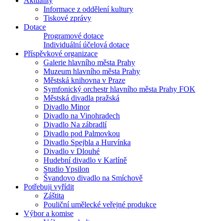
Aktuality
Informace z oddělení kultury
Tiskové zprávy
Dotace
Programové dotace
Individuální účelová dotace
Příspěvkové organizace
Galerie hlavního města Prahy
Muzeum hlavního města Prahy
Městská knihovna v Praze
Symfonický orchestr hlavního města Prahy FOK
Městská divadla pražská
Divadlo Minor
Divadlo na Vinohradech
Divadlo Na zábradlí
Divadlo pod Palmovkou
Divadlo Spejbla a Hurvínka
Divadlo v Dlouhé
Hudební divadlo v Karlíně
Studio Ypsilon
Švandovo divadlo na Smíchově
Potřebuji vyřídit
Záštita
Pouliční umělecké veřejné produkce
Výbor a komise