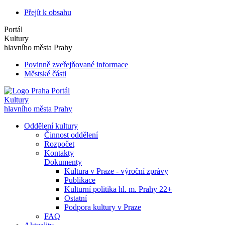
Přejít k obsahu
Portál
Kultury
hlavního města Prahy
Povinně zveřejňované informace
Městské části
Portál
Kultury
hlavního města Prahy
Oddělení kultury
Činnost oddělení
Rozpočet
Kontakty
Dokumenty
Kultura v Praze - výroční zprávy
Publikace
Kulturní politika hl. m. Prahy 22+
Ostatní
Podpora kultury v Praze
FAQ