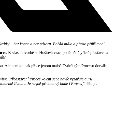
krátký... bez konce a bez názoru.
Pořád málo a přesto příliš moc!
oces
. K vlastní tvorbě se Hoštová vrací po téměr čtyřleté přestávce a
jít?
ulisu. Ale není to i tak přece jenom málo? Tvůrčí tým Procesu dotváří
místo. Představení Proces kolem sebe navíc vyzařuje auru
mentě života a že stejně přelomový bude i Proces,
" slibuje.