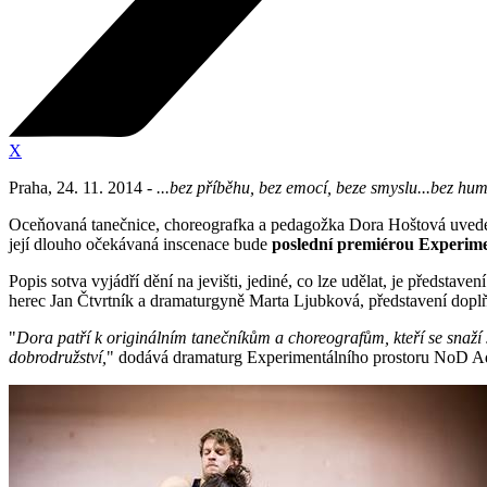
X
Praha, 24. 11. 2014 -
...bez příběhu, bez emocí, beze smyslu...bez hum
Oceňovaná tanečnice, choreografka a pedagožka Dora Hoštová uved
její dlouho očekávaná inscenace bude
poslední premiérou Experime
Popis sotva vyjádří dění na jevišti, jediné, co lze udělat, je představ
herec Jan Čtvrtník a dramaturgyně Marta Ljubková, představení dop
"
Dora patří k originálním tanečníkům a choreografům, kteří se snaží
dobrodružství,
" dodává dramaturg Experimentálního prostoru NoD A