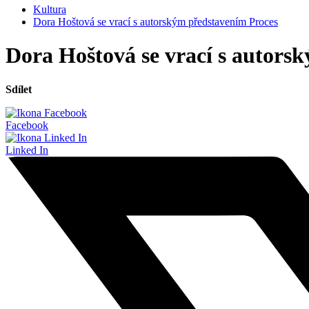
Kultura
Dora Hoštová se vrací s autorským představením Proces
Dora Hoštová se vrací s autors
Sdílet
Facebook
Linked In