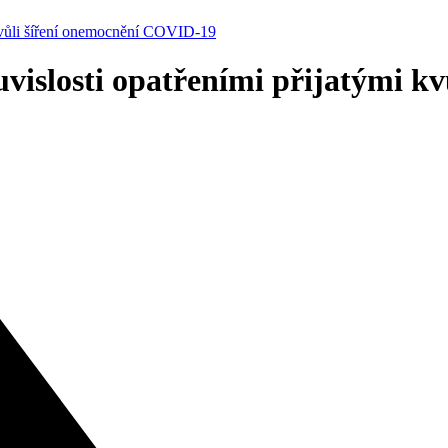
 kvůli šíření onemocnění COVID-19
uvislosti opatřeními přijatými 