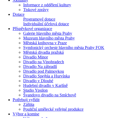
Aktuality
Informace z oddělení kultury
Tiskové zprávy
Dotace
Programové dotace
Individuální účelová dotace
Příspěvkové organizace
Galerie hlavního města Prahy
Muzeum hlavního města Prahy
Městská knihovna v Praze
Symfonický orchestr hlavního města Prahy FOK
Městská divadla pražská
Divadlo Minor
Divadlo na Vinohradech
Divadlo Na zábradlí
Divadlo pod Palmovkou
Divadlo Spejbla a Hurvínka
Divadlo v Dlouhé
Hudební divadlo v Karlíně
Studio Ypsilon
Švandovo divadlo na Smíchově
Potřebuji vyřídit
Záštita
Pouliční umělecké veřejné produkce
Výbor a komise