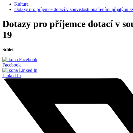
Kultura
Dotazy pro příjemce dotací v souvislosti opatřeními přijatými
Dotazy pro příjemce dotací v so
19
Sdílet
Facebook
Linked In