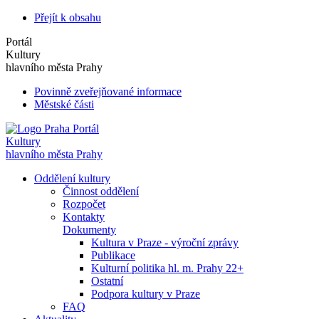
Přejít k obsahu
Portál
Kultury
hlavního města Prahy
Povinně zveřejňované informace
Městské části
Portál
Kultury
hlavního města Prahy
Oddělení kultury
Činnost oddělení
Rozpočet
Kontakty
Dokumenty
Kultura v Praze - výroční zprávy
Publikace
Kulturní politika hl. m. Prahy 22+
Ostatní
Podpora kultury v Praze
FAQ