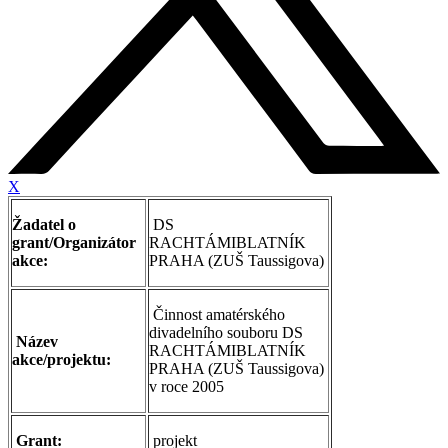
X
Žadatel o
DS
grant/Organizátor
RACHTÁMIBLATNÍK
akce:
PRAHA (ZUŠ Taussigova)
Činnost amatérského
divadelního souboru DS
Název
RACHTÁMIBLATNÍK
akce/projektu:
PRAHA (ZUŠ Taussigova)
v roce 2005
Grant:
projekt