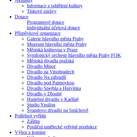
Aktuality
Informace z oddělení kultury
Tiskové zprávy
Dotace
Programové dotace
Individuální účelová dotace
Příspěvkové organizace
Galerie hlavního města Prahy
Muzeum hlavního města Prahy
Městská knihovna v Praze
Symfonický orchestr hlavního města Prahy FOK
Městská divadla pražská
Divadlo Minor
Divadlo na Vinohradech
Divadlo Na zábradlí
Divadlo pod Palmovkou
Divadlo Spejbla a Hurvínka
Divadlo v Dlouhé
Hudební divadlo v Karlíně
Studio Ypsilon
Švandovo divadlo na Smíchově
Potřebuji vyřídit
Záštita
Pouliční umělecké veřejné produkce
Výbor a komise