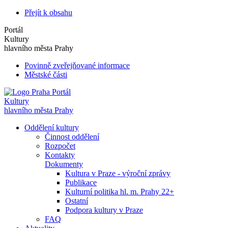
Přejít k obsahu
Portál
Kultury
hlavního města Prahy
Povinně zveřejňované informace
Městské části
Portál
Kultury
hlavního města Prahy
Oddělení kultury
Činnost oddělení
Rozpočet
Kontakty
Dokumenty
Kultura v Praze - výroční zprávy
Publikace
Kulturní politika hl. m. Prahy 22+
Ostatní
Podpora kultury v Praze
FAQ