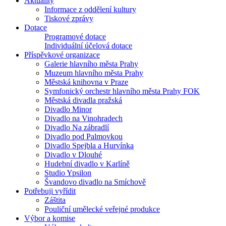
Aktuality
Informace z oddělení kultury
Tiskové zprávy
Dotace
Programové dotace
Individuální účelová dotace
Příspěvkové organizace
Galerie hlavního města Prahy
Muzeum hlavního města Prahy
Městská knihovna v Praze
Symfonický orchestr hlavního města Prahy FOK
Městská divadla pražská
Divadlo Minor
Divadlo na Vinohradech
Divadlo Na zábradlí
Divadlo pod Palmovkou
Divadlo Spejbla a Hurvínka
Divadlo v Dlouhé
Hudební divadlo v Karlíně
Studio Ypsilon
Švandovo divadlo na Smíchově
Potřebuji vyřídit
Záštita
Pouliční umělecké veřejné produkce
Výbor a komise