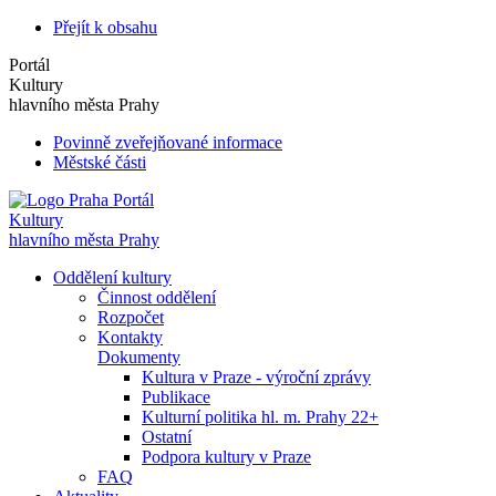
Přejít k obsahu
Portál
Kultury
hlavního města Prahy
Povinně zveřejňované informace
Městské části
Portál
Kultury
hlavního města Prahy
Oddělení kultury
Činnost oddělení
Rozpočet
Kontakty
Dokumenty
Kultura v Praze - výroční zprávy
Publikace
Kulturní politika hl. m. Prahy 22+
Ostatní
Podpora kultury v Praze
FAQ