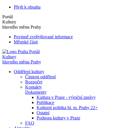
Přejít k obsahu
Portál
Kultury
hlavního města Prahy
Povinně zveřejňované informace
Městské části
Portál
Kultury
hlavního města Prahy
Oddělení kultury
Činnost oddělení
Rozpočet
Kontakty
Dokumenty
Kultura v Praze - výroční zprávy
Publikace
Kulturní politika hl. m. Prahy 22+
Ostatní
Podpora kultury v Praze
FAQ