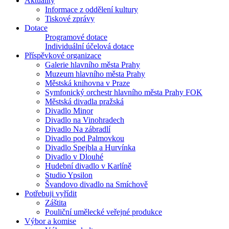
Aktuality
Informace z oddělení kultury
Tiskové zprávy
Dotace
Programové dotace
Individuální účelová dotace
Příspěvkové organizace
Galerie hlavního města Prahy
Muzeum hlavního města Prahy
Městská knihovna v Praze
Symfonický orchestr hlavního města Prahy FOK
Městská divadla pražská
Divadlo Minor
Divadlo na Vinohradech
Divadlo Na zábradlí
Divadlo pod Palmovkou
Divadlo Spejbla a Hurvínka
Divadlo v Dlouhé
Hudební divadlo v Karlíně
Studio Ypsilon
Švandovo divadlo na Smíchově
Potřebuji vyřídit
Záštita
Pouliční umělecké veřejné produkce
Výbor a komise