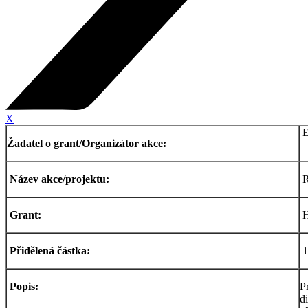
X
E
Žadatel o grant/Organizátor akce:
Název akce/projektu:
R
Grant:
H
Přidělená částka:
1
Popis:
P
d