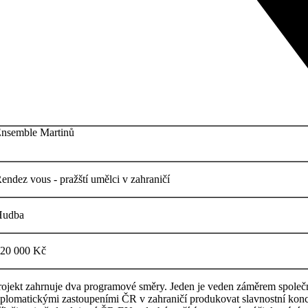
nsemble Martinů
endez vous - pražští umělci v zahraničí
udba
20 000 Kč
rojekt zahrnuje dva programové směry. Jeden je veden záměrem společn
iplomatickými zastoupeními ČR v zahraničí produkovat slavnostní konc