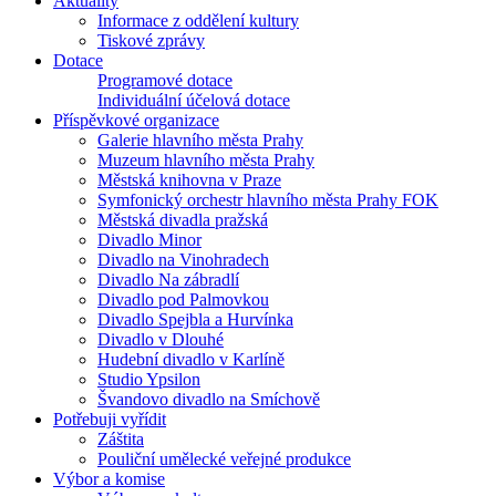
Aktuality
Informace z oddělení kultury
Tiskové zprávy
Dotace
Programové dotace
Individuální účelová dotace
Příspěvkové organizace
Galerie hlavního města Prahy
Muzeum hlavního města Prahy
Městská knihovna v Praze
Symfonický orchestr hlavního města Prahy FOK
Městská divadla pražská
Divadlo Minor
Divadlo na Vinohradech
Divadlo Na zábradlí
Divadlo pod Palmovkou
Divadlo Spejbla a Hurvínka
Divadlo v Dlouhé
Hudební divadlo v Karlíně
Studio Ypsilon
Švandovo divadlo na Smíchově
Potřebuji vyřídit
Záštita
Pouliční umělecké veřejné produkce
Výbor a komise