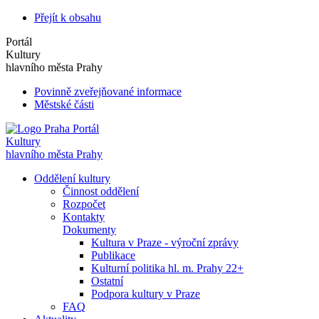
Přejít k obsahu
Portál
Kultury
hlavního města Prahy
Povinně zveřejňované informace
Městské části
Portál
Kultury
hlavního města Prahy
Oddělení kultury
Činnost oddělení
Rozpočet
Kontakty
Dokumenty
Kultura v Praze - výroční zprávy
Publikace
Kulturní politika hl. m. Prahy 22+
Ostatní
Podpora kultury v Praze
FAQ