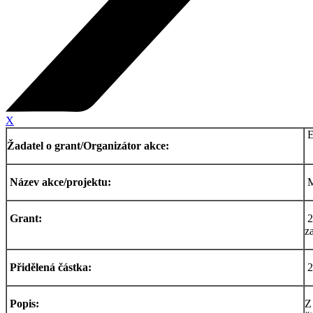
X
E
Žadatel o grant/Organizátor akce:
Název akce/projektu:
M
Grant:
2
z
Přidělená částka:
2
Popis:
Z