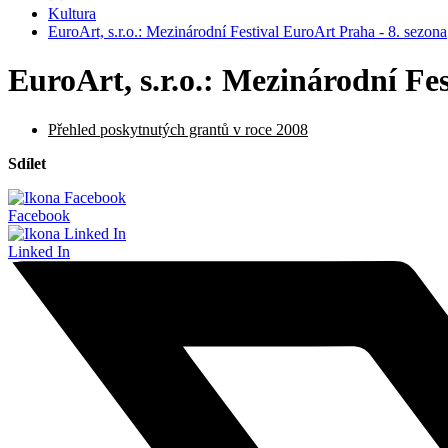
Kultura
EuroArt, s.r.o.: Mezinárodní Festival EuroArt Praha - 8. sezona
EuroArt, s.r.o.: Mezinárodní Fe
Přehled poskytnutých grantů v roce 2008
Sdílet
Facebook
Linked In