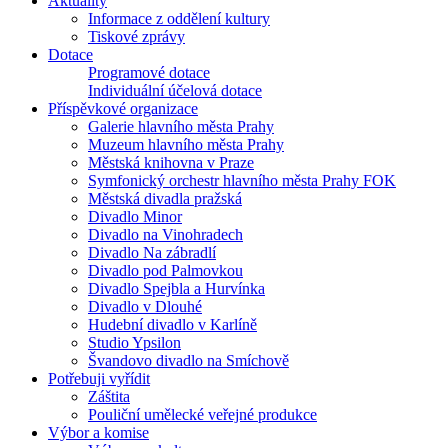
Aktuality
Informace z oddělení kultury
Tiskové zprávy
Dotace
Programové dotace
Individuální účelová dotace
Příspěvkové organizace
Galerie hlavního města Prahy
Muzeum hlavního města Prahy
Městská knihovna v Praze
Symfonický orchestr hlavního města Prahy FOK
Městská divadla pražská
Divadlo Minor
Divadlo na Vinohradech
Divadlo Na zábradlí
Divadlo pod Palmovkou
Divadlo Spejbla a Hurvínka
Divadlo v Dlouhé
Hudební divadlo v Karlíně
Studio Ypsilon
Švandovo divadlo na Smíchově
Potřebuji vyřídit
Záštita
Pouliční umělecké veřejné produkce
Výbor a komise