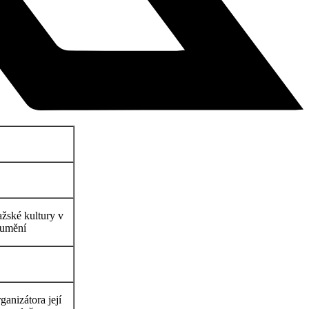
ažské kultury v
 umění
ganizátora její