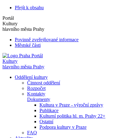
Přejít k obsahu
Portál
Kultury
hlavního města Prahy
Povinně zveřejňované informace
Městské části
Portál
Kultury
hlavního města Prahy
Oddělení kultury
Činnost oddělení
Rozpočet
Kontakty
Dokumenty
Kultura v Praze - výroční zprávy
Publikace
Kulturní politika hl. m. Prahy 22+
Ostatní
Podpora kultury v Praze
FAQ