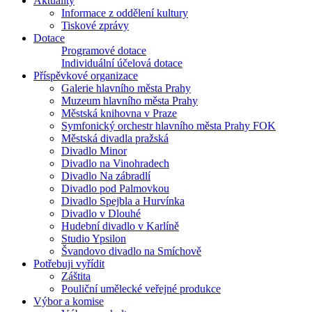
Aktuality
Informace z oddělení kultury
Tiskové zprávy
Dotace
Programové dotace
Individuální účelová dotace
Příspěvkové organizace
Galerie hlavního města Prahy
Muzeum hlavního města Prahy
Městská knihovna v Praze
Symfonický orchestr hlavního města Prahy FOK
Městská divadla pražská
Divadlo Minor
Divadlo na Vinohradech
Divadlo Na zábradlí
Divadlo pod Palmovkou
Divadlo Spejbla a Hurvínka
Divadlo v Dlouhé
Hudební divadlo v Karlíně
Studio Ypsilon
Švandovo divadlo na Smíchově
Potřebuji vyřídit
Záštita
Pouliční umělecké veřejné produkce
Výbor a komise