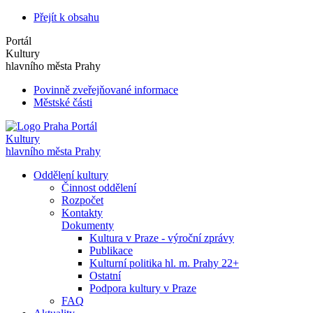
Přejít k obsahu
Portál
Kultury
hlavního města Prahy
Povinně zveřejňované informace
Městské části
Portál
Kultury
hlavního města Prahy
Oddělení kultury
Činnost oddělení
Rozpočet
Kontakty
Dokumenty
Kultura v Praze - výroční zprávy
Publikace
Kulturní politika hl. m. Prahy 22+
Ostatní
Podpora kultury v Praze
FAQ