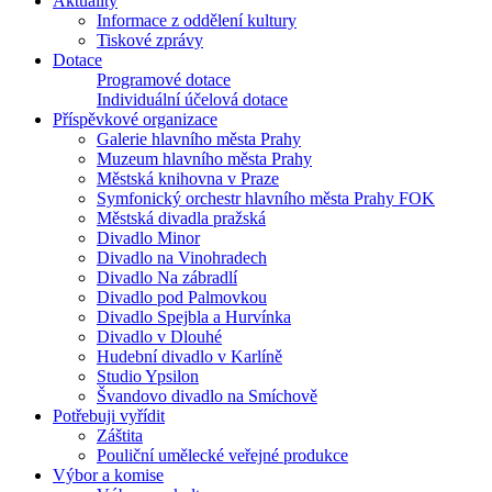
Aktuality
Informace z oddělení kultury
Tiskové zprávy
Dotace
Programové dotace
Individuální účelová dotace
Příspěvkové organizace
Galerie hlavního města Prahy
Muzeum hlavního města Prahy
Městská knihovna v Praze
Symfonický orchestr hlavního města Prahy FOK
Městská divadla pražská
Divadlo Minor
Divadlo na Vinohradech
Divadlo Na zábradlí
Divadlo pod Palmovkou
Divadlo Spejbla a Hurvínka
Divadlo v Dlouhé
Hudební divadlo v Karlíně
Studio Ypsilon
Švandovo divadlo na Smíchově
Potřebuji vyřídit
Záštita
Pouliční umělecké veřejné produkce
Výbor a komise