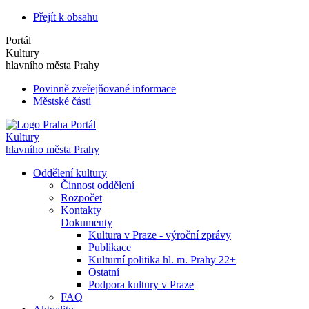
Přejít k obsahu
Portál
Kultury
hlavního města Prahy
Povinně zveřejňované informace
Městské části
Portál
Kultury
hlavního města Prahy
Oddělení kultury
Činnost oddělení
Rozpočet
Kontakty
Dokumenty
Kultura v Praze - výroční zprávy
Publikace
Kulturní politika hl. m. Prahy 22+
Ostatní
Podpora kultury v Praze
FAQ