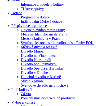
Aktuality
Informace z oddělení kultury
Tiskové zprávy
Dotace
Programové dotace
Individuální účelová dotace
Příspěvkové organizace
Galerie hlavního města Prahy
Muzeum hlavního města Prahy
Městská knihovna v Praze
Symfonický orchestr hlavního města Prahy FOK
Městská divadla pražská
Divadlo Minor
Divadlo na Vinohradech
Divadlo Na zábradlí
Divadlo pod Palmovkou
Divadlo Spejbla a Hurvínka
Divadlo v Dlouhé
Hudební divadlo v Karlíně
Studio Ypsilon
Švandovo divadlo na Smíchově
Potřebuji vyřídit
Záštita
Pouliční umělecké veřejné produkce
Výbor a komise