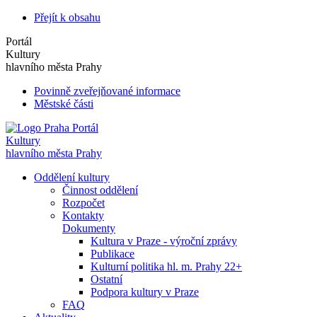
Přejít k obsahu
Portál
Kultury
hlavního města Prahy
Povinně zveřejňované informace
Městské části
Portál
Kultury
hlavního města Prahy
Oddělení kultury
Činnost oddělení
Rozpočet
Kontakty
Dokumenty
Kultura v Praze - výroční zprávy
Publikace
Kulturní politika hl. m. Prahy 22+
Ostatní
Podpora kultury v Praze
FAQ