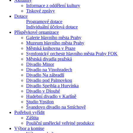
Aktuality
Informace z oddělení kultury
Tiskové zprávy
Dotace
Programové dotace
Individuální účelová dotace
Příspěvkové organizace
Galerie hlavního města Prahy
Muzeum hlavního města Prahy
Městská knihovna v Praze
Symfonický orchestr hlavního města Prahy FOK
Městská divadla pražská
Divadlo Minor
Divadlo na Vinohradech
Divadlo Na zábradlí
Divadlo pod Palmovkou
Divadlo Spejbla a Hurvínka
Divadlo v Dlouhé
Hudební divadlo v Karlíně
Studio Ypsilon
Švandovo divadlo na Smíchově
Potřebuji vyřídit
Záštita
Pouliční umělecké veřejné produkce
Výbor a komise