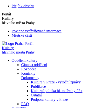
Přejít k obsahu
Portál
Kultury
hlavního města Prahy
Povinně zveřejňované informace
Městské části
Portál
Kultury
hlavního města Prahy
Oddělení kultury
Činnost oddělení
Rozpočet
Kontakty
Dokumenty
Kultura v Praze - výroční zprávy
Publikace
Kulturní politika hl. m. Prahy 22+
Ostatní
Podpora kultury v Praze
FAQ