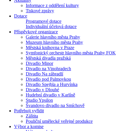
Aktuality
Informace z oddělení kultury
Tiskové zprávy
Dotace
Programové dotace
Individuální účelová dotace
Příspěvkové organizace
Galerie hlavního města Prahy
Muzeum hlavního města Prahy
Městská knihovna v Praze
Symfonický orchestr hlavního města Prahy FOK
Městská divadla pražská
Divadlo Minor
Divadlo na Vinohradech
Divadlo Na zábradlí
Divadlo pod Palmovkou
Divadlo Spejbla a Hurvínka
Divadlo v Dlouhé
Hudební divadlo v Karlíně
Studio Ypsilon
Švandovo divadlo na Smíchově
Potřebuji vyřídit
Záštita
Pouliční umělecké veřejné produkce
Výbor a komise