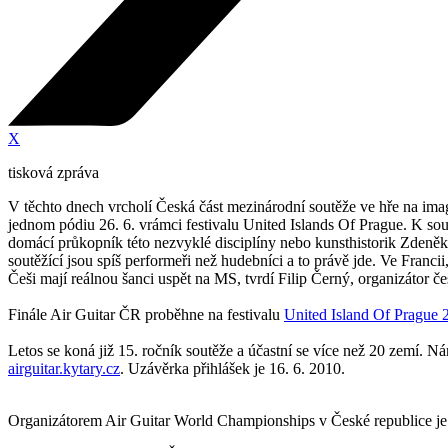
X
tisková zpráva
V těchto dnech vrcholí Česká část mezinárodní soutěže ve hře na imagia
jednom pódiu 26. 6. vrámci festivalu United Islands Of Prague. K sout
domácí průkopník této nezvyklé disciplíny nebo kunsthistorik Zdeněk P
soutěžící jsou spíš performeři než hudebníci a to právě jde. Ve Franci
Češi mají reálnou šanci uspět na MS, tvrdí Filip Černý, organizátor 
Finále Air Guitar ČR proběhne na festivalu
United Island Of Prague 
Letos se koná již 15. ročník soutěže a účastní se více než 20 zemí. 
airguitar.kytary.cz
. Uzávěrka přihlášek je 16. 6. 2010.
Organizátorem Air Guitar World Championships v České republice je 