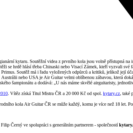
nární kytaru. Soutěžní videa z prvního kola jsou volně přístupná na int
ěži se hrdě hlásí třeba Chinaski nebo Visací Zámek, kteří vyzvali své 
rimus. Soutěž má i řadu vyložených odpůrců a kritiků, jelikož její úča
i, Austrálii nebo USA je Air Guitar velmi oblíbenou zábavou, která doká
českého šampionátu a dodává: „U nás máme skvělé airguitaristy, jednotl
2010
. Vítěz získá
Titul Mistra ČR a 20 000 Kč od spol.
kytary.cz
, také 
Národního kola Air Guitar ČR se může každý, komu je více než 18 let. 
Filip Černý ve spolupráci s generálním partnerem - společností
kytary