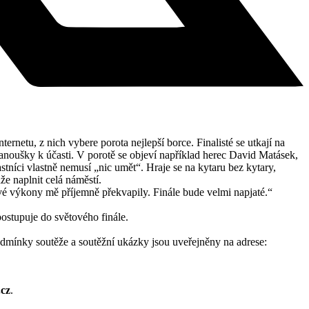
ernetu, z nich vybere porota nejlepší borce. Finalisté se utkají na
fanoušky k účasti. V porotě se objeví například herec David Matásek,
stníci vlastně nemusí „nic umět“. Hraje se na kytaru bez kytary,
že naplnit celá náměstí.
ivé výkony mě příjemně překvapily. Finále bude velmi napjaté.“
postupuje do světového finále.
Podmínky soutěže a soutěžní ukázky jsou uveřejněny na adrese:
.cz
.