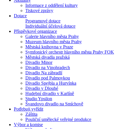
Aktuality
Informace z oddělení kultury
Tiskové zprávy
Dotace
Programové dotace
Individuální účelová dotace
Příspěvkové organizace
Galerie hlavního města Prahy
Muzeum hlavního města Prahy
Městská knihovna v Praze
Symfonický orchestr hlavního města Prahy FOK
Městská divadla pražská
Divadlo Minor
Divadlo na Vinohradech
Divadlo Na zábradlí
Divadlo pod Palmovkou
Divadlo Spejbla a Hurvínka
Divadlo v Dlouhé
Hudební divadlo v Karlíně
Studio Ypsilon
Švandovo divadlo na Smíchově
Potřebuji vyřídit
Záštita
Pouliční umělecké veřejné produkce
Výbor a komise