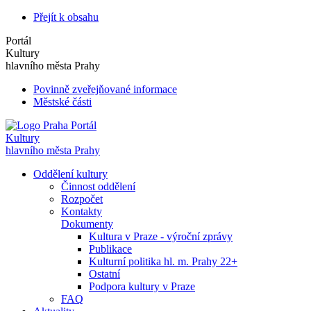
Přejít k obsahu
Portál
Kultury
hlavního města Prahy
Povinně zveřejňované informace
Městské části
Portál
Kultury
hlavního města Prahy
Oddělení kultury
Činnost oddělení
Rozpočet
Kontakty
Dokumenty
Kultura v Praze - výroční zprávy
Publikace
Kulturní politika hl. m. Prahy 22+
Ostatní
Podpora kultury v Praze
FAQ