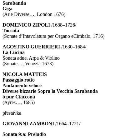
Sarabanda
Giga
(Arie Diverse…, London 1676)
DOMENICO ZIPOLI
/1688–1726/
Toccata
(Sonate d’Intavolatura per Organo eCimbalo, 1716)
AGOSTINO GUERRIERI
/1630–1684/
La Lucina
Sonata adue. Arpa & Violino
(Sonate…, Venezia 1673)
NICOLA MATTEIS
Passaggio rotto
Andamento veloce
Diverse bizzarie Sopra la Vecchia Sarabanda
ò pur Ciaccona
(Ayres…, 1685)
přestávka
GIOVANNI ZAMBONI
/1664–1721/
Sonata 9:a: Preludio