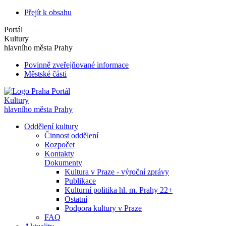
Přejít k obsahu
Portál
Kultury
hlavního města Prahy
Povinně zveřejňované informace
Městské části
Portál
Kultury
hlavního města Prahy
Oddělení kultury
Činnost oddělení
Rozpočet
Kontakty
Dokumenty
Kultura v Praze - výroční zprávy
Publikace
Kulturní politika hl. m. Prahy 22+
Ostatní
Podpora kultury v Praze
FAQ