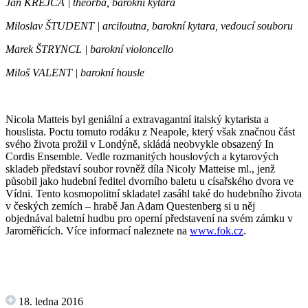
Jan KREJČA | theorba, barokní kytara
Miloslav ŠTUDENT | arciloutna, barokní kytara, vedoucí souboru
Marek ŠTRYNCL | barokní violoncello
Miloš VALENT | barokní housle
Nicola Matteis byl geniální a extravagantní italský kytarista a
houslista. Poctu tomuto rodáku z Neapole, který však značnou část
svého života prožil v Londýně, skládá neobvykle obsazený In
Cordis Ensemble. Vedle rozmanitých houslových a kytarových
skladeb představí soubor rovněž díla Nicoly Matteise ml., jenž
působil jako hudební ředitel dvorního baletu u císařského dvora ve
Vídni. Tento kosmopolitní skladatel zasáhl také do hudebního života
v českých zemích – hrabě Jan Adam Questenberg si u něj
objednával baletní hudbu pro operní představení na svém zámku v
Jaroměřicích. Více informací naleznete na
www.fok.cz
.
18. ledna 2016