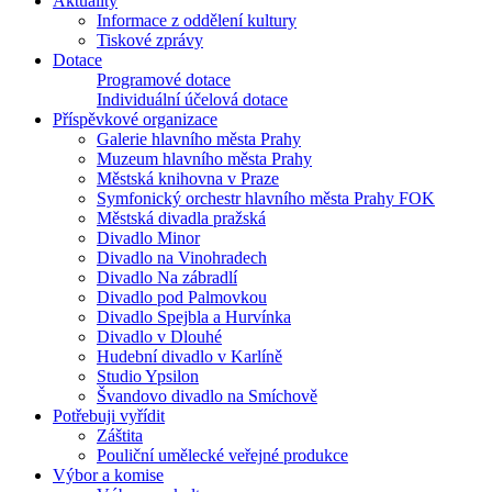
Aktuality
Informace z oddělení kultury
Tiskové zprávy
Dotace
Programové dotace
Individuální účelová dotace
Příspěvkové organizace
Galerie hlavního města Prahy
Muzeum hlavního města Prahy
Městská knihovna v Praze
Symfonický orchestr hlavního města Prahy FOK
Městská divadla pražská
Divadlo Minor
Divadlo na Vinohradech
Divadlo Na zábradlí
Divadlo pod Palmovkou
Divadlo Spejbla a Hurvínka
Divadlo v Dlouhé
Hudební divadlo v Karlíně
Studio Ypsilon
Švandovo divadlo na Smíchově
Potřebuji vyřídit
Záštita
Pouliční umělecké veřejné produkce
Výbor a komise