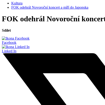
Kultura
FOK odehrál Novoroční koncert a míří do Japonska
FOK odehrál Novoroční koncert
Sdílet
Facebook
Linked In