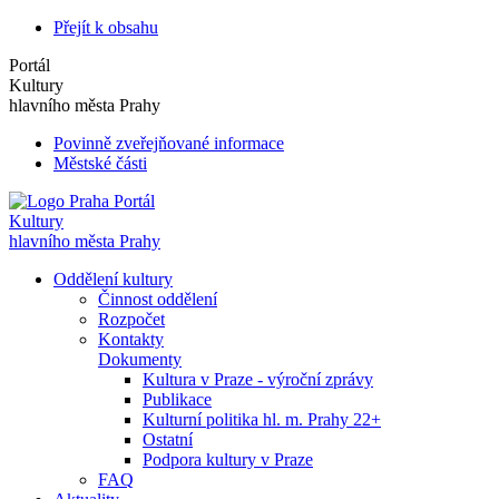
Přejít k obsahu
Portál
Kultury
hlavního města Prahy
Povinně zveřejňované informace
Městské části
Portál
Kultury
hlavního města Prahy
Oddělení kultury
Činnost oddělení
Rozpočet
Kontakty
Dokumenty
Kultura v Praze - výroční zprávy
Publikace
Kulturní politika hl. m. Prahy 22+
Ostatní
Podpora kultury v Praze
FAQ