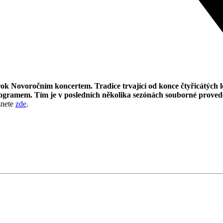
ok Novoročním koncertem. Tradice trvající od konce čtyřicátých le
programem. Tím je v posledních několika sezónách souborné prove
znete
zde
.