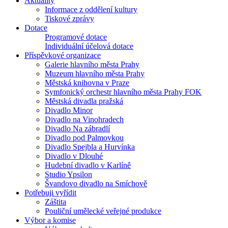
Aktuality
Informace z oddělení kultury
Tiskové zprávy
Dotace
Programové dotace
Individuální účelová dotace
Příspěvkové organizace
Galerie hlavního města Prahy
Muzeum hlavního města Prahy
Městská knihovna v Praze
Symfonický orchestr hlavního města Prahy FOK
Městská divadla pražská
Divadlo Minor
Divadlo na Vinohradech
Divadlo Na zábradlí
Divadlo pod Palmovkou
Divadlo Spejbla a Hurvínka
Divadlo v Dlouhé
Hudební divadlo v Karlíně
Studio Ypsilon
Švandovo divadlo na Smíchově
Potřebuji vyřídit
Záštita
Pouliční umělecké veřejné produkce
Výbor a komise