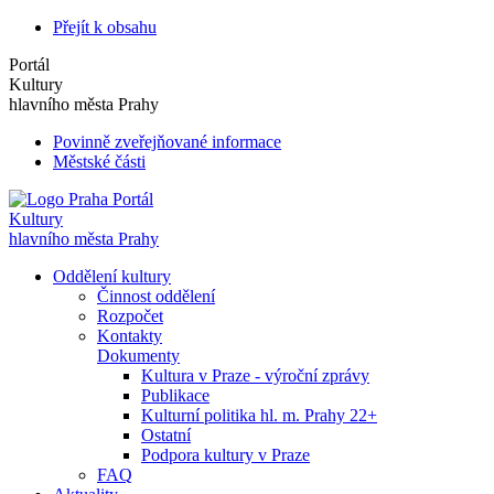
Přejít k obsahu
Portál
Kultury
hlavního města Prahy
Povinně zveřejňované informace
Městské části
Portál
Kultury
hlavního města Prahy
Oddělení kultury
Činnost oddělení
Rozpočet
Kontakty
Dokumenty
Kultura v Praze - výroční zprávy
Publikace
Kulturní politika hl. m. Prahy 22+
Ostatní
Podpora kultury v Praze
FAQ