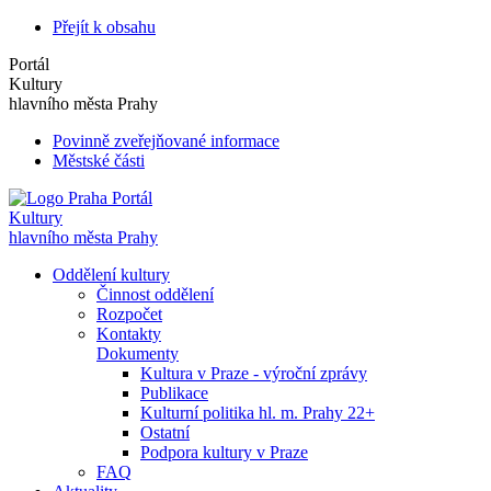
Přejít k obsahu
Portál
Kultury
hlavního města Prahy
Povinně zveřejňované informace
Městské části
Portál
Kultury
hlavního města Prahy
Oddělení kultury
Činnost oddělení
Rozpočet
Kontakty
Dokumenty
Kultura v Praze - výroční zprávy
Publikace
Kulturní politika hl. m. Prahy 22+
Ostatní
Podpora kultury v Praze
FAQ