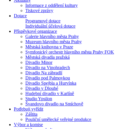
Aktuality
Informace z oddělení kultury
Tiskové zprávy
Dotace
Programové dotace
Individuální účelová dotace
Příspěvkové organizace
Galerie hlavního města Prahy
Muzeum hlavního města Prahy
Městská knihovna v Praze
Symfonický orchestr hlavního města Prahy FOK
Městská divadla pražská
Divadlo Minor
Divadlo na Vinohradech
Divadlo Na zábradlí
Divadlo pod Palmovkou
Divadlo Spejbla a Hurvínka
Divadlo v Dlouhé
Hudební divadlo v Karlíně
Studio Ypsilon
Švandovo divadlo na Smíchově
Potřebuji vyřídit
Záštita
Pouliční umělecké veřejné produkce
Výbor a komise