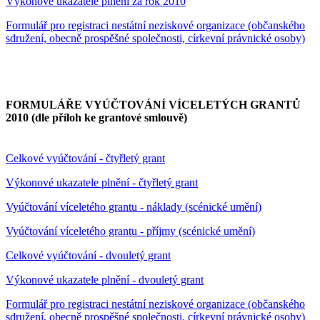
Výkonové ukazatele plnění za rok 2010
Formulář pro registraci nestátní neziskové organizace (občanského
sdružení, obecně prospěšné společnosti, církevní právnické osoby)
FORMULÁŘE VYÚČTOVÁNÍ VÍCELETÝCH GRANTŮ
2010 (dle příloh ke grantové smlouvě)
Celkové vyúčtování - čtyřletý grant
Výkonové ukazatele plnění - čtyřletý grant
Vyúčtování víceletého grantu - náklady (scénické umění)
Vyúčtování víceletého grantu - příjmy (scénické umění)
Celkové vyúčtování - dvouletý grant
Výkonové ukazatele plnění - dvouletý grant
Formulář pro registraci nestátní neziskové organizace (občanského
sdružení, obecně prospěšné společnosti, církevní právnické osoby)