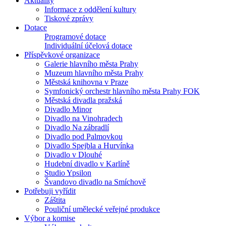
Aktuality
Informace z oddělení kultury
Tiskové zprávy
Dotace
Programové dotace
Individuální účelová dotace
Příspěvkové organizace
Galerie hlavního města Prahy
Muzeum hlavního města Prahy
Městská knihovna v Praze
Symfonický orchestr hlavního města Prahy FOK
Městská divadla pražská
Divadlo Minor
Divadlo na Vinohradech
Divadlo Na zábradlí
Divadlo pod Palmovkou
Divadlo Spejbla a Hurvínka
Divadlo v Dlouhé
Hudební divadlo v Karlíně
Studio Ypsilon
Švandovo divadlo na Smíchově
Potřebuji vyřídit
Záštita
Pouliční umělecké veřejné produkce
Výbor a komise