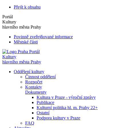
Přejít k obsahu
Portál
Kultury
hlavního města Prahy
Povinně zveřejňované informace
Městské části
Portál
Kultury
hlavního města Prahy
Oddělení kultury
Činnost oddělení
Rozpočet
Kontakty
Dokumenty
Kultura v Praze - výroční zprávy
Publikace
Kulturní politika hl. m. Prahy 22+
Ostatní
Podpora kultury v Praze
FAQ