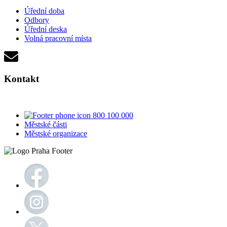
Úřední doba
Odbory
Úřední deska
Volná pracovní místa
Kontakt
800 100 000
Městské části
Městské organizace